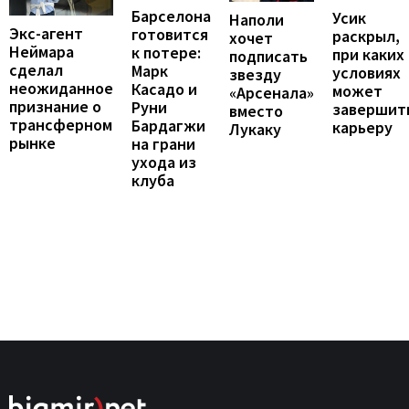
Барселона
Усик
Наполи
Экс-агент
готовится
раскрыл,
хочет
Неймара
к потере:
при каких
подписать
сделал
Марк
условиях
звезду
неожиданное
Касадо и
может
«Арсенала»
признание о
Руни
завершит
вместо
трансферном
Бардагжи
карьеру
Лукаку
рынке
на грани
ухода из
клуба