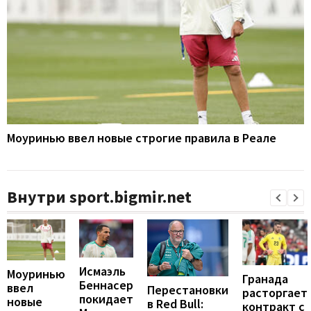
Моуринью ввел новые строгие правила в Реале
Внутри sport.bigmir.net
Исмаэль
Моуринью
Гранада
Беннасер
ввел
Перестановки
расторгает
покидает
новые
в Red Bull:
контракт с