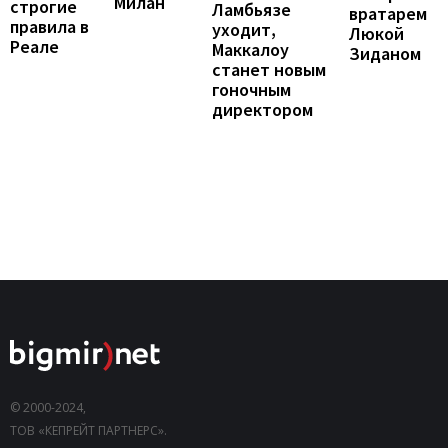
Милан
строгие
Ламбьязе
вратарем
правила в
уходит,
Люкой
Реале
Маккалоу
Зиданом
станет новым
гоночным
директором
© 2000-2024,
ТОВ «КЕПРЕЙТ ПАРТНЕРС».