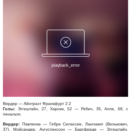
Вердер — Айнтрахт Франкфурт 2:2
Голы:
Эггештайн, 27, Харник, 52 — Ребич, 35, Алле, 68, с
пенальти.
Вердер:
Павленка — Гебре Селассие, Лангкамп (Велькович,
37), Мойсандер, Аугустинссон — Баргфреде — Эггештайн,