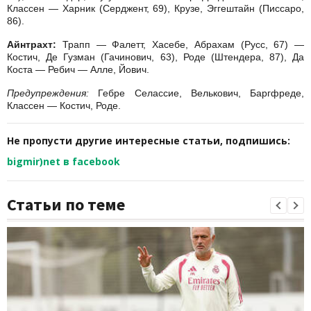
Классен — Харник (Серджент, 69), Крузе, Эггештайн (Писсаро,
86).
Айнтрахт:
Трапп — Фалетт, Хасебе, Абрахам (Русс, 67) —
Костич, Де Гузман (Гачинович, 63), Роде (Штендера, 87), Да
Коста — Ребич — Алле, Йович.
Предупреждения:
Гебре Селассие, Велькович, Баргфреде,
Классен — Костич, Роде.
Не пропусти другие интересные статьи, подпишись:
bigmir)net в facebook
Статьи по теме