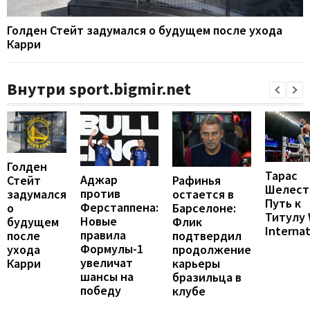
Голден Стейт задумался о будущем после ухода
Карри
Внутри sport.bigmir.net
Голден
Тарас
Аджар
Рафинья
Стейт
Шелест
против
остается в
задумался
Путь к
Ферстаппена:
Барселоне:
о
Титулу
Новые
Флик
будущем
Internat
правила
подтвердил
после
Формулы-1
продолжение
ухода
увеличат
карьеры
Карри
шансы на
бразильца в
победу
клубе