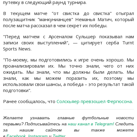
путевку в следующий раунд турнира.
В текущем матче "от свистка до свистка" отыграл
полузащитник "манкунианцев" Неманья Матич, который
после матча рассказал в чем секрет их победы.
"Перед матчем с Арсеналом Сульшер показывал нам
записи своих выступлений", — цитирует серба Turnt
Sports News.
"По-моему, мы подготовились к игре очень хорошо. Мы
проанализировали их. Мы точно знали, чего от них
ожидать. Мы знали, что мы должны были делать. Мы
знали, как мы можем поразить их, поэтому мы
использовали свои шансы, а победа – это результат такой
подготовки".
Ранее сообщалось, что
Солскьяер превзошел Фергюсона
.
Желаете узнавать главные футбольные новости
первыми?
Подписывайтесь на
наш канал в Telegram
!
Следить
за нашим сайтом вы также можете
в
Facebook
,
Instagram
и
Twitter
.