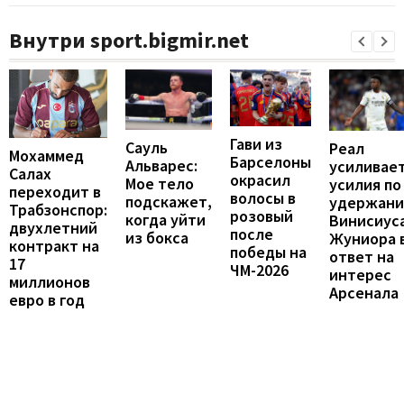
Внутри sport.bigmir.net
Гави из
Сауль
Реал
Мохаммед
Барселоны
Альварес:
усиливае
Салах
окрасил
Мое тело
усилия по
переходит в
волосы в
подскажет,
удержан
Трабзонспор:
розовый
когда уйти
Винисиус
двухлетний
после
из бокса
Жуниора 
контракт на
победы на
ответ на
17
ЧМ-2026
интерес
миллионов
Арсенала
евро в год