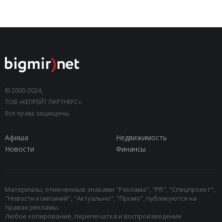
© 2000-2024,
ТОВ «КЕПРЕЙТ ПАРТНЕРС».
Все права защищены.
Афиша
Недвижимость
Новости
Финансы
Материалы, отмеченные знаками "Реклама", "PR", "Спецпроект",
"Новости компаний", "Актуально", "Промо", публикуются на
правах рекламы.
Любое копирование, перепечатка и воспроизведение