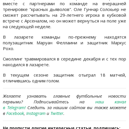
вместе с партнерами по команде на вчерашней
тренировке "красных дьяволов". Оле Гуннар Солскьер не
сможет рассчитывать на 29-летнего игрока в кубковой
встрече с Арсеналом, но он может вернуться на поле уже
на следующей неделе.
В лазарете команды по-прежнему находятся
полузащитник Маруан Феллаини и защитник Маркус
Рохо.
Смоллинг травмировался в середине декабря и с тех пор
находился в лазарете.
В текущем сезоне защитник отыграл 18 матчей,
отличившись одним голом.
Желаете узнавать главные футбольные новости
первыми?
Подписывайтесь на
наш канал
в Telegram
!
Следить за нашим сайтом вы также можете
в
Facebook
,
Instagram
и
Twitter
.
Не пропусти другие интересные статьи, подпишись: