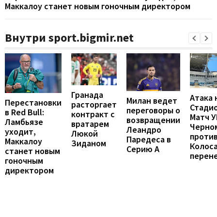
Маккалоу станет новым гоночным директором
Внутри sport.bigmir.net
Гранада
Атака 
Милан ведет
Перестановки
расторгает
Стадио
переговоры о
в Red Bull:
контракт с
Матч 
возвращении
Ламбьязе
вратарем
Черно
Леандро
уходит,
Люкой
проти
Паредеса в
Маккалоу
Зиданом
Колос
Серию А
станет новым
перен
гоночным
директором