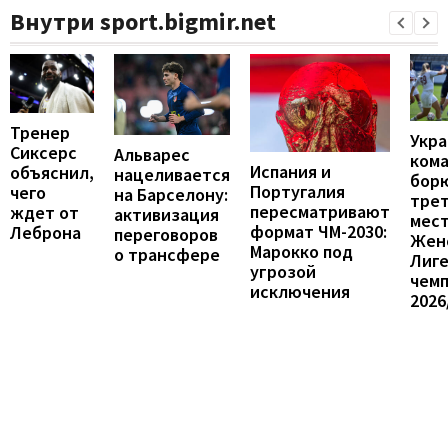
Внутри sport.bigmir.net
Тренер
Укра
Сиксерс
Альварес
ком
Испания и
объяснил,
нацеливается
борю
Португалия
чего
на Барселону:
тре
пересматривают
ждет от
активизация
мест
формат ЧМ-2030:
Леброна
переговоров
Жен
Марокко под
о трансфере
Лиг
угрозой
чем
исключения
2026