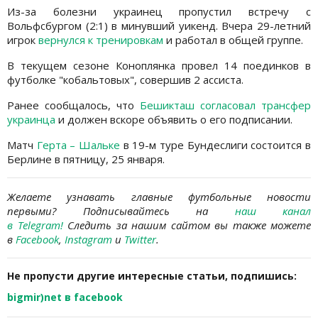
Из-за болезни украинец пропустил встречу с
Вольфсбургом (2:1) в минувший уикенд. Вчера 29-летний
игрок
вернулся к тренировкам
и работал в общей группе.
В текущем сезоне Коноплянка провел 14 поединков в
футболке "кобальтовых", совершив 2 ассиста.
Ранее сообщалось, что
Бешикташ согласовал трансфер
украинца
и должен вскоре объявить о его подписании.
Матч
Герта – Шальке
в 19-м туре Бундеслиги состоится в
Берлине в пятницу, 25 января.
Желаете узнавать главные футбольные новости
первыми?
Подписывайтесь на
наш канал
в Telegram
!
Следить за нашим сайтом вы также можете
в
Facebook
,
Instagram
и
Twitter
.
Не пропусти другие интересные статьи, подпишись:
bigmir)net в facebook