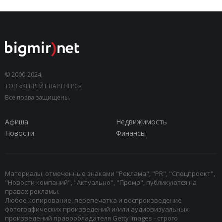
© 2000-2024,
ТОВ «КЕПРЕЙТ ПАРТНЕРС».
Все права защищены.
Афиша
Недвижимость
Новости
Финансы
Материалы, отмеченные знаками "Реклама", "PR", "Спецпроект",
"Новости компаний", "Актуально", "Промо", публикуются на
правах рекламы.
Любое копирование, перепечатка и воспроизведение
фотографических произведений и/или аудиовизуальных
произведений правообладателя Getty Images - строго