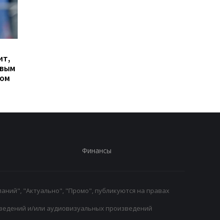
Гранада расторгает
Милан ведет
ит,
контракт с вратарем
переговоры о
овым
Люкой Зиданом
возвращении Леанд
ром
Паредеса в Серию А
Финансы
аний", "Актуально", "Промо", публикуются на правах
ведений и/или аудиовизуальных произведений