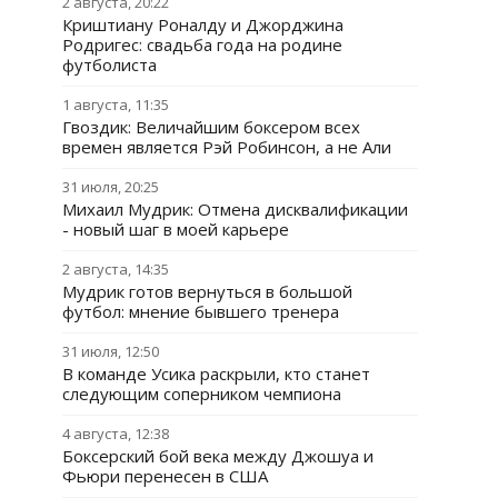
2 августа, 20:22
Криштиану Роналду и Джорджина
Родригес: свадьба года на родине
футболиста
1 августа, 11:35
Гвоздик: Величайшим боксером всех
времен является Рэй Робинсон, а не Али
31 июля, 20:25
Михаил Мудрик: Отмена дисквалификации
- новый шаг в моей карьере
2 августа, 14:35
Мудрик готов вернуться в большой
футбол: мнение бывшего тренера
31 июля, 12:50
В команде Усика раскрыли, кто станет
следующим соперником чемпиона
4 августа, 12:38
Боксерский бой века между Джошуа и
Фьюри перенесен в США