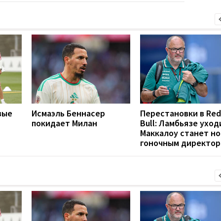
вые
Исмаэль Беннасер
Перестановки в Red
покидает Милан
Bull: Ламбьязе уход
Маккалоу станет н
гоночным директо