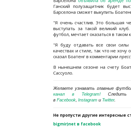
Барселона
объявила об аренде п
Ганский полузащитник будет выс
Барселона сможет выкупить Боатенг
"Я очень счастлив. Это большая ч
выступать за такой великий клуб
футбол, мечтает оказаться в таком к
"Я буду отдавать все свои силы
качествах и стиле, так что не хочу
сказал Боатенг в комментарии
пресс
В нынешнем сезоне на счету Боате
Сассуоло.
Желаете узнавать главные футбо
канал в Telegram
!
Следит
в
Facebook
,
Instagram
и
Twitter
.
Не пропусти другие интересные с
bigmir)net в facebook