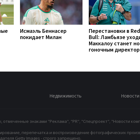
вые
Исмаэль Беннасер
Перестановки в Red
покидает Милан
Bull: Ламбьязе уход
Маккалоу станет н
гоночным директо
Недвижимость
Новости
 отмеченные знаками "Реклама", "PR", "Спецпроект", "Новости комп
ирование, перепечатка и воспроизведение фотографических произ
ателя Getty Images - строго запрещено.