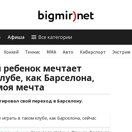
о
Афиша
Все категории
Хоккей
Теннис
ММА
Авто
Киберспорт
Экстрим
 ребенок мечтает
лубе, как Барселона,
моя мечта
ировал свой переход в Барселону.