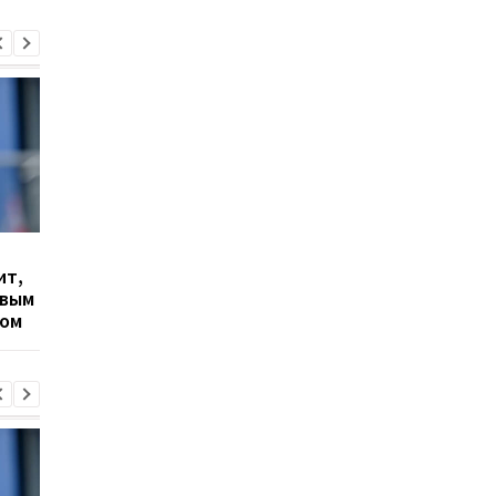
Гранада расторгает
Милан ведет
ит,
контракт с вратарем
переговоры о
овым
Люкой Зиданом
возвращении Леанд
ром
Паредеса в Серию А