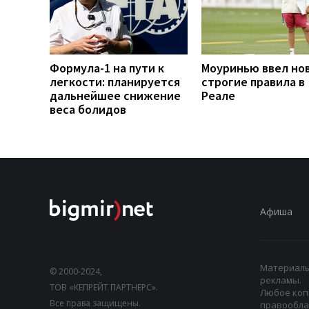
Формула-1 на пути к
Моуринью ввел но
легкости: планируется
строгие правила в
дальнейшее снижение
Реале
веса болидов
Афиша
Материалы,
© 2000-2024,
рекламы.
ТОВ «КЕПРЕЙТ ПАРТНЕРС».
Любое коп
Все права защищены.
правооблад