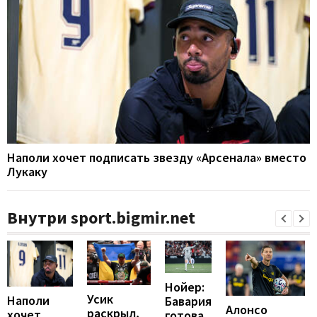
Наполи хочет подписать звезду «Арсенала» вместо
Лукаку
Внутри sport.bigmir.net
Нойер:
Усик
Наполи
Бавария
Алонсо
раскрыл,
хочет
готова