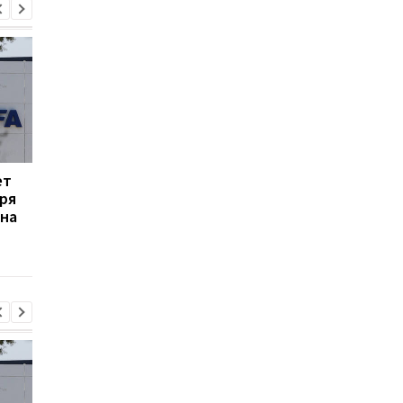
ет
Формула-1 и энергия:
Эвертон привлекает
ря
почему гонщики не
силу Арсенала:
 на
контролируют
Кристиан Нергор
полностью энергию?
становится новым
полузащитником кл