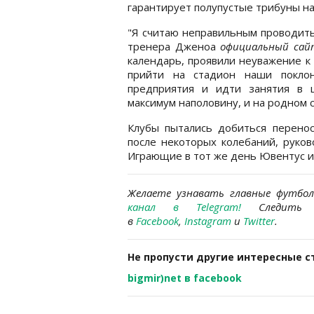
гарантирует полупустые трибуны н
"Я считаю неправильным проводить
тренера Дженоа
официальный сай
календарь, проявили неуважение к
прийти на стадион наши поклон
предприятия и идти занятия в 
максимум наполовину, и на родном с
Клубы пытались добиться перенос
после некоторых колебаний, руков
Играющие в тот же день Ювентус и К
Желаете узнавать главные футбо
канал в Telegram
!
Следит
в
Facebook
,
Instagram
и
Twitter
.
Не пропусти другие интересные с
bigmir)net в facebook