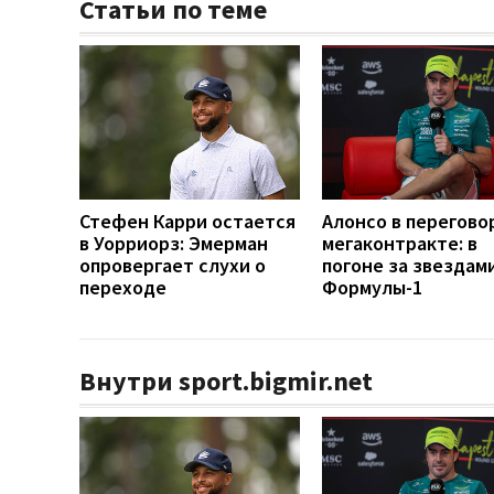
Статьи по теме
Стефен Карри остается
Алонсо в перегово
в Уорриорз: Эмерман
мегаконтракте: в
опровергает слухи о
погоне за звездам
переходе
Формулы-1
Внутри sport.bigmir.net