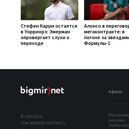
Стефен Карри остается
Алонсо в перегово
в Уорриорз: Эмерман
мегаконтракте: в
опровергает слухи о
погоне за звездам
переходе
Формулы-1
Афиша
Материалы,
© 2000-2024,
рекламы.
ТОВ «КЕПРЕЙТ ПАРТНЕРС».
Любое коп