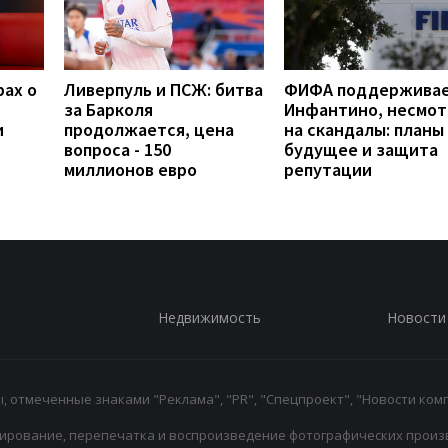
рах о
Ливерпуль и ПСЖ: битва
ФИФА поддержива
за Барколя
Инфантино, несмот
и
продолжается, цена
на скандалы: планы
вопроса - 150
будущее и защита
миллионов евро
репутации
Недвижимость
Новости
 отмеченные знаками "Реклама", "PR", "Спецпроект", "Новости комп
ирование, перепечатка и воспроизведение фотографических произ