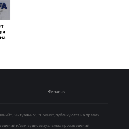
ет
Формула-1 и энергия:
Эвертон привлекает
ря
почему гонщики не
силу Арсенала:
 на
контролируют
Кристиан Нергор
полностью энергию?
становится новым
полузащитником кл
Финансы
аний", "Актуально", "Промо", публикуются на правах
ведений и/или аудиовизуальных произведений