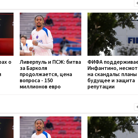
рах о
Ливерпуль и ПСЖ: битва
ФИФА поддержива
за Барколя
Инфантино, несмот
и
продолжается, цена
на скандалы: планы
вопроса - 150
будущее и защита
миллионов евро
репутации