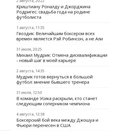
2 августа, 20:22
Криштиану Роналду и Джорджина
Родригес: свадьба года на родине
футболиста
1 августа, 11:35
Гвоздик: Величайшим боксером всех
времен является Рэй Робинсон, а не Али
31 июля, 20:25
Михаил Мудрик: Отмена дисквалификации
- новый шаг в моей карьере
2 августа, 14:35
Мудрик готов вернуться в большой
футбол: мнение бывшего тренера
31 июля, 12:50
В команде Усика раскрыли, кто станет
следующим соперником чемпиона
4 августа, 12:38
Боксерский бой века между Джошуа и
Фьюри перенесен в США