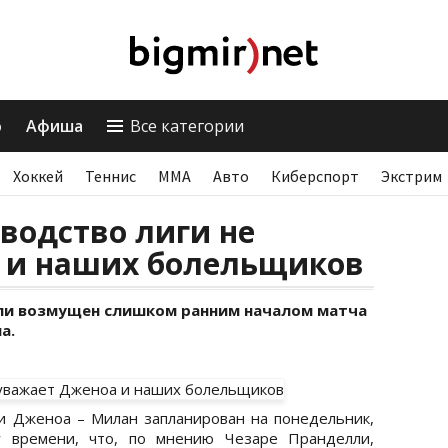
о
Афиша
Все категории
Хоккей
Теннис
ММА
Авто
Киберспорт
Экстрим
водство лиги не
 и наших болельщиков
ли возмущен слишком ранним началом матча
а.
и Дженоа – Милан запланирован на понедельник,
у времени, что, по мнению Чезаре Пранделли,