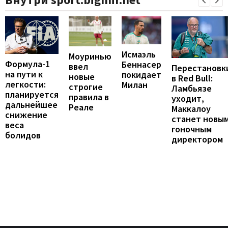
Исмаэль
Моуринью
Формула-1
Беннасер
ввел
Перестановк
на пути к
покидает
новые
в Red Bull:
легкости:
Милан
строгие
Ламбьязе
планируется
правила в
уходит,
дальнейшее
Реале
Маккалоу
снижение
станет новы
веса
гоночным
болидов
директором