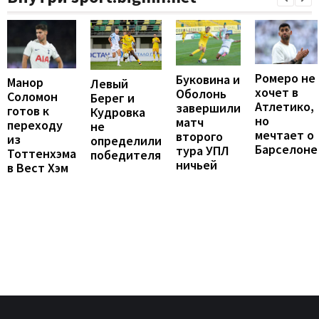
Ромеро не
Буковина и
Манор
Левый
хочет в
Оболонь
Соломон
Берег и
Атлетико,
завершили
готов к
Кудровка
но
матч
переходу
не
мечтает о
второго
из
определили
Барселоне
тура УПЛ
Тоттенхэма
победителя
ничьей
в Вест Хэм