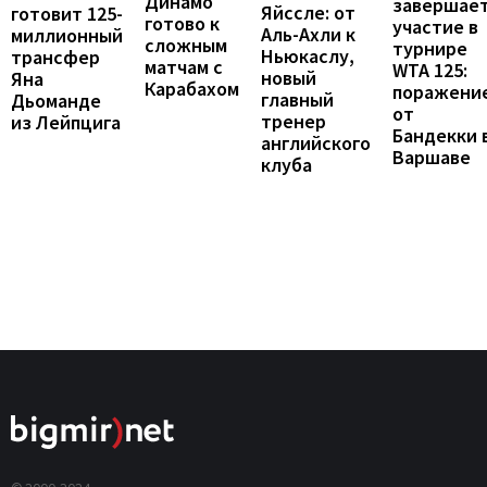
Динамо
завершае
Яйссле: от
готовит 125-
готово к
участие в
Аль-Ахли к
миллионный
сложным
турнире
Ньюкаслу,
трансфер
матчам с
WTA 125:
новый
Яна
Карабахом
поражени
главный
Дьоманде
от
тренер
из Лейпцига
Бандекки 
английского
Варшаве
клуба