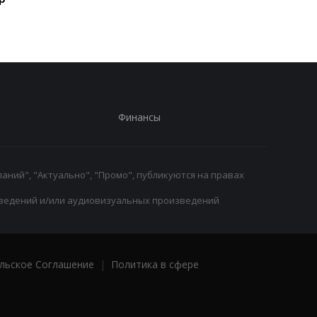
Финансы
аний", "Актуально", "Промо", публикуются на правах
ведений и/или аудиовизуальных произведений
льское Соглашение
|
Политика в сфере