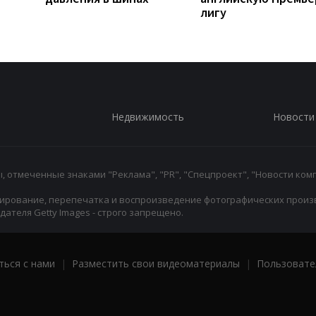
лигу
Недвижимость
Новости
 отмеченные знаками "Реклама", "PR", "Спецпроект", "Новости комп
ирование, перепечатка и воспроизведение фотографических произ
ателя Getty Images - строго запрещено.
ться с нами
|
Разместить свои видеоматериалы
|
Пользовате