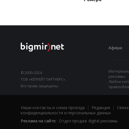
Афиша
Материалы,
© 2000-2024,
рекламы.
ТОВ «КЕПРЕЙТ ПАРТНЕРС».
Любое коп
Все права защищены.
правооблад
Наши контакты и схема проезда
|
Редакция
|
Связа
конфиденциальности и персональных данных
Реклама на сайте:
Отдел продаж digital рекламы