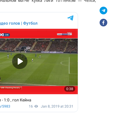
инальном матче Кубка Лиги Тоттенхэм — Челси,