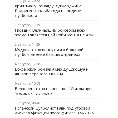
2 августа, 20:22
Криштиану Роналду и Джорджина
Родригес: свадьба года на родине
футболиста
1 августа, 11:35
Гвоздик: Величайшим боксером всех
времен является Рэй Робинсон, а не Али
2 августа, 14:35
Мудрик готов вернуться в большой
футбол: мнение бывшего тренера
4 августа, 12:38
Боксерский бой века между Джошуа и
Фьюри перенесен в США
6 августа, 10:08
Верховен готов на реванш с Усиком при
"весомых" условиях
1 августа, 08:40
Испанский футболист Гави под угрозой
дисквалификации после финала ЧМ-2026