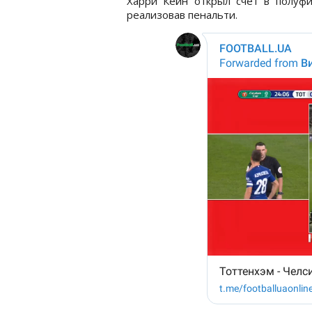
Харри Кейн открыл счет в полуф
реализовав пенальти.