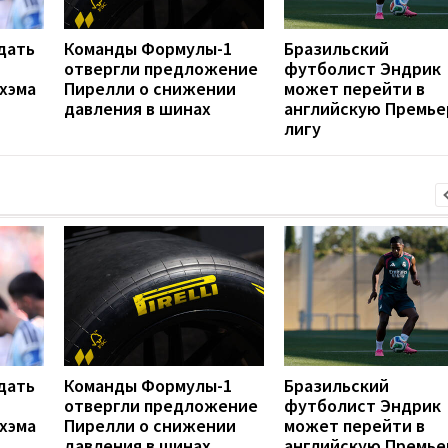
дать
Команды Формулы-1
Бразильский
отвергли предложение
футболист Эндрик
хэма
Пирелли о снижении
может перейти в
давления в шинах
английскую Премье
лигу
дать
Команды Формулы-1
Бразильский
отвергли предложение
футболист Эндрик
хэма
Пирелли о снижении
может перейти в
давления в шинах
английскую Премье