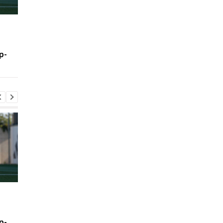
Шак рассказал правду о
Леганес подписывае
возможном переходе
контракт с вратарем
Леброна в Сиксерс
Луки Зиданом
р-
Шак рассказал правду о
Леганес подписывае
возможном переходе
контракт с вратарем
Леброна в Сиксерс
Луки Зиданом
р-