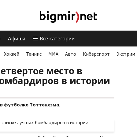
о
Афиша
Все категории
Хоккей
Теннис
ММА
Авто
Киберспорт
Экстрим
етвертое место в
бомбардиров в истории
 в футболке Тоттенхэма.