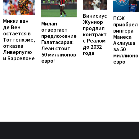
Винисиус
ПСЖ
Микки ван
Жуниор
Милан
приобрел
де Вен
продлил
отвергает
вингера
остается в
контракт
предложение
Манеса
Тоттенхэме,
с Реалом
Галатасарая:
Аклиуша
отказав
до 2032
Леан стоит
за 50
Ливерпулю
года
50 миллионов
миллионо
и Барселоне
евро!
евро