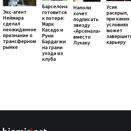
Барселона
Усик
Наполи
Экс-агент
готовится
раскрыл,
хочет
Неймара
к потере:
при каких
подписать
сделал
Марк
условиях
звезду
неожиданное
Касадо и
может
«Арсенала»
признание о
Руни
завершит
вместо
трансферном
Бардагжи
карьеру
Лукаку
рынке
на грани
ухода из
клуба