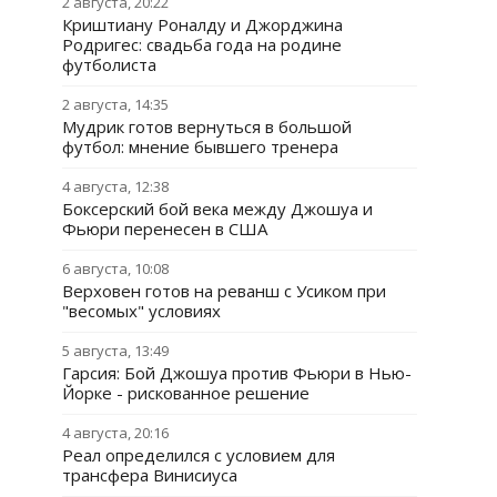
2 августа, 20:22
Криштиану Роналду и Джорджина
Родригес: свадьба года на родине
футболиста
2 августа, 14:35
Мудрик готов вернуться в большой
футбол: мнение бывшего тренера
4 августа, 12:38
Боксерский бой века между Джошуа и
Фьюри перенесен в США
6 августа, 10:08
Верховен готов на реванш с Усиком при
"весомых" условиях
5 августа, 13:49
Гарсия: Бой Джошуа против Фьюри в Нью-
Йорке - рискованное решение
4 августа, 20:16
Реал определился с условием для
трансфера Винисиуса