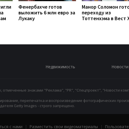
тигли
Фенербахче готов
Манор Соломон гото
на
выложить 6 млн евро за
переходу из
рам
Лукаку
Тоттенхэма в Вест 
Недвижимость
Новости
 отмеченные знаками "Реклама", "PR", "Спецпроект", "Новости комп
ирование, перепечатка и воспроизведение фотографических произ
ателя Getty Images - строго запрещено.
ться с нами
|
Разместить свои видеоматериалы
|
Пользовате