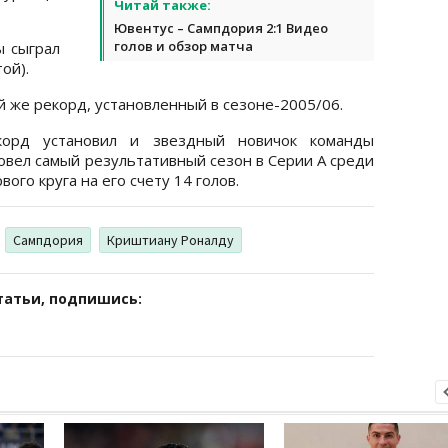
Читай также:
Ювентус – Сампдория 2:1 Видео
голов и обзор матча
 сыграл
ой).
й же рекорд, установленный в сезоне-2005/06.
корд установил и звездный новичок команды
овел самый результативный сезон в Серии А среди
ого круга на его счету 14 голов.
Сампдория
Криштиану Роналду
татьи, подпишись: