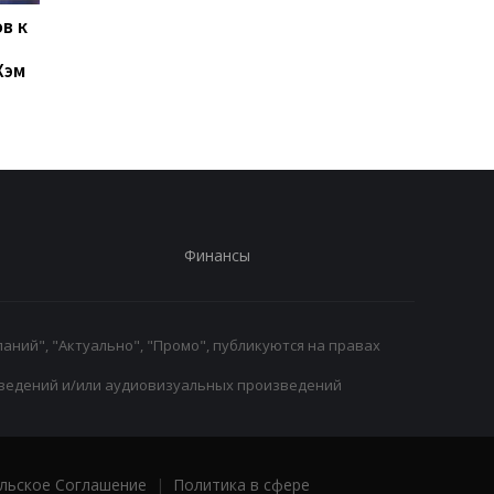
в к
Левый Берег и Кудровка
Буковина и Оболонь
не определили
завершили матч
Хэм
победителя
второго тура УПЛ
ничьей
Финансы
аний", "Актуально", "Промо", публикуются на правах
ведений и/или аудиовизуальных произведений
льское Соглашение
|
Политика в сфере