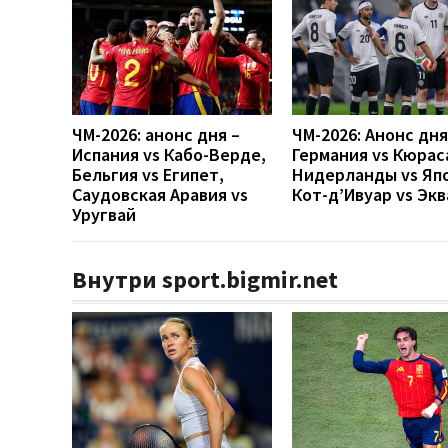
ЧМ-2026: анонс дня –
ЧМ-2026: Анонс дн
Испания vs Кабо-Верде,
Германия vs Кюрас
Бельгия vs Египет,
Нидерланды vs Яп
Саудовская Аравия vs
Кот-д’Ивуар vs Эк
Уругвай
Внутри sport.bigmir.net