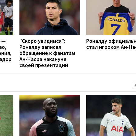
я —
"Скоро увидимся":
Роналду официаль
ао,
Роналду записал
стал игроком Ан-На
ония,
обращение к фанатам
вадор
Ан-Насра накануне
своей презентации