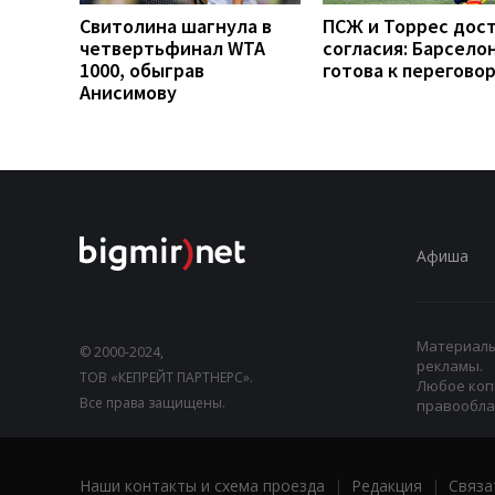
Свитолина шагнула в
ПСЖ и Торрес дос
четвертьфинал WTA
согласия: Барсело
1000, обыграв
готова к перегово
Анисимову
Афиша
Материалы,
© 2000-2024,
рекламы.
ТОВ «КЕПРЕЙТ ПАРТНЕРС».
Любое коп
Все права защищены.
правооблад
Наши контакты и схема проезда
|
Редакция
|
Связа