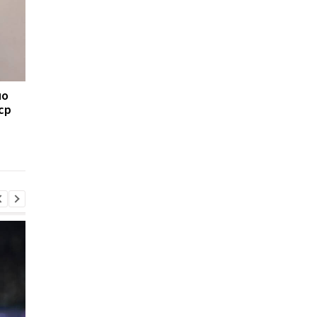
но
Стало известно
Анчелотти сравнил
ср
будущее Роналду в
завершения карьеры
сборной Португалии
сборной у Месси и
Роналду