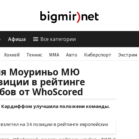
о
Афиша
Все категории
Хоккей
Теннис
ММА
Авто
Киберспорт
Экстрим
ия Моуриньо МЮ
озиции в рейтинге
бов от WhoScored
д Кардиффом улучшила положени команды.