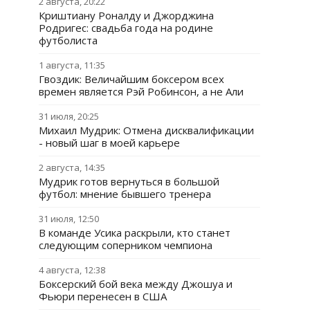
2 августа, 20:22
Криштиану Роналду и Джорджина
Родригес: свадьба года на родине
футболиста
1 августа, 11:35
Гвоздик: Величайшим боксером всех
времен является Рэй Робинсон, а не Али
31 июля, 20:25
Михаил Мудрик: Отмена дисквалификации
- новый шаг в моей карьере
2 августа, 14:35
Мудрик готов вернуться в большой
футбол: мнение бывшего тренера
31 июля, 12:50
В команде Усика раскрыли, кто станет
следующим соперником чемпиона
4 августа, 12:38
Боксерский бой века между Джошуа и
Фьюри перенесен в США