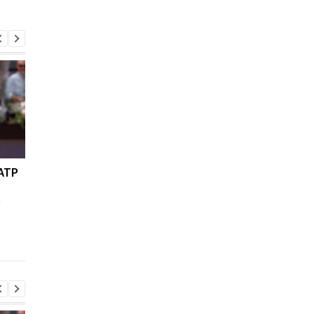
ATP
Ян Дьоманде: новое
Мохаммед Салах
золото Реала за 140
переходит в
о
миллионов евро!
Трабзонспор:
двухлетний контрак
на 17 миллионов евр
год