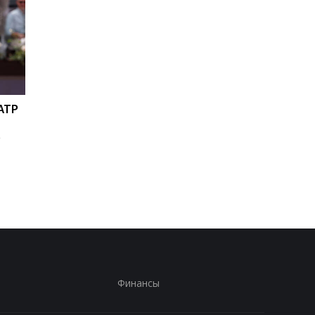
ATP
Ян Дьоманде: новое
Мохаммед Салах
золото Реала за 140
переходит в
о
миллионов евро!
Трабзонспор:
двухлетний контрак
на 17 миллионов евр
год
Финансы