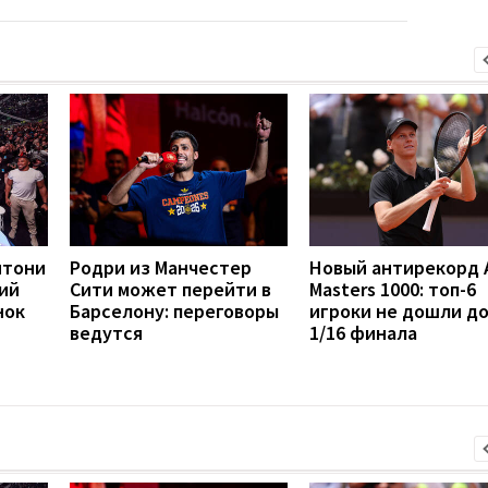
нтони
Родри из Манчестер
Новый антирекорд 
ий
Сити может перейти в
Masters 1000: топ-6
нок
Барселону: переговоры
игроки не дошли д
ведутся
1/16 финала