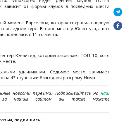
ортал WhoScored ведет рейтинг клубов ТОП-5
ый зависит от формы клубов в последних шести
ый момент Барселона, которая сохранила первую
в последнем туре. Второе место у Ювентуса, а вот
ая поднялась с 11-го места.
честер Юнайтед, который закрывает ТОП-10, хотя
 месте.
самыми удачливыми. Седьмое место занимает
я на 43 ступеньки благодаря разгрому Нима.
льные новости первыми?
Подписывайтесь на
наш
за нашим сайтом вы также можете
татьи, подпишись: