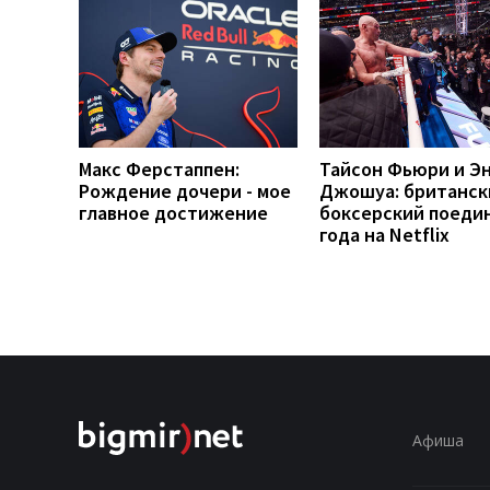
Макс Ферстаппен:
Тайсон Фьюри и Э
Рождение дочери - мое
Джошуа: британск
главное достижение
боксерский поеди
года на Netflix
Афиша