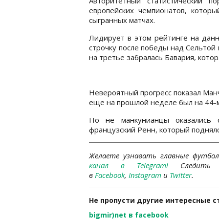
Авторитетный статистический п
европейских чемпионатов, котор
сыгранных матчах.
Лидирует в этом рейтинге на данн
строчку после победы над Сельтой 
на третье забралась Бавария, котор
Невероятный прогресс показал Ман
еще на прошлой неделе был на 44-м
Но не манкунианцы оказались 
французский Ренн, который поднялс
Желаете узнавать главные футбо
канал в Telegram
!
Следить 
в
Facebook
,
Instagram
и
Twitter
.
Не пропусти другие интересные с
bigmir)net в facebook