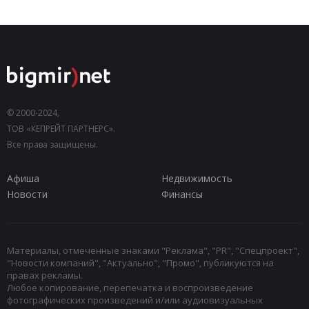
© 2000-2024,
ТОВ «КЕПРЕЙТ ПАРТНЕРС».
Все права защищены.
Афиша
Недвижимость
Новости
Финансы
Материалы, отмеченные знаками "Реклама", "PR", "Спецпроект",
"Новости компаний", "Актуально", "Промо", публикуются на
правах рекламы.
Любое копирование, перепечатка и воспроизведение
фотографических произведений и/или аудиовизуальных