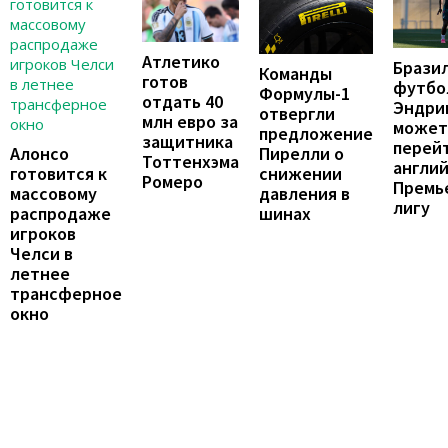
Атлетико
Брази
Команды
готов
футбо
Формулы-1
отдать 40
Эндри
отвергли
млн евро за
может
предложение
защитника
перейт
Пирелли о
Алонсо
Тоттенхэма
англи
снижении
готовится к
Ромеро
Премь
давления в
массовому
лигу
шинах
распродаже
игроков
Челси в
летнее
трансферное
окно