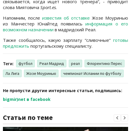
связывается, когда ищет нового тренера“, - приводит
слова Миятовича
Sport.es.
Напомним, после
известия об отставке
Жозе Моуринью
из Манчестер Юнайтед появилась
информация о его
возможном назначении
в мадридский Реал.
Также сообщалось, какую зарплату “сливочные“
готовы
предложить
португальскому специалисту.
Теги:
футбол
Реал Мадрид
реал
Флорентино Перес
Ла Лига
Жозе Моуринью
чемпионат Испании по футболу
Не пропусти другие интересные статьи, подпишись:
bigmir)net в facebook
Статьи по теме