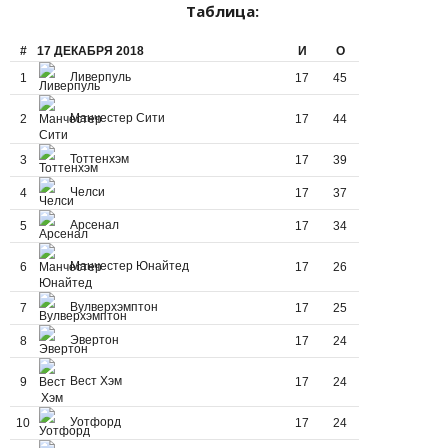
Таблица:
#
17 ДЕКАБРЯ 2018
И
О
Ливерпуль
1
17
45
Манчестер Сити
2
17
44
Тоттенхэм
3
17
39
Челси
4
17
37
Арсенал
5
17
34
Манчестер Юнайтед
6
17
26
Вулверхэмптон
7
17
25
Эвертон
8
17
24
Вест Хэм
9
17
24
Уотфорд
10
17
24