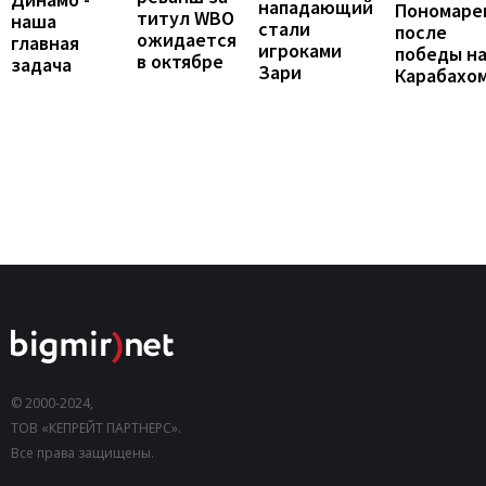
нападающий
Пономаре
титул WBO
наша
стали
после
ожидается
главная
игроками
победы н
в октябре
задача
Зари
Карабахо
© 2000-2024,
ТОВ «КЕПРЕЙТ ПАРТНЕРС».
Все права защищены.