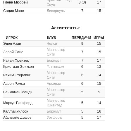
Брайтон энд
Гленн Мюррей
8 (3)
17
Хоув
Садио Мане
Ливерпуль
7
15
Ассистенты:
ИГРОК
КЛУБ
ПЕРЕДАЧИ
ИГРЫ
Эден Азар
Челси
9
15
Манчестер
Лерой Сане
7
15
Сити
Райан Фрейзер
Борнмут
7
17
Кристиан Эриксен
Тоттенхэм
6
13
Манчестер
Рахим Стерлинг
6
14
Сити
Аарон Рэмси
Арсенал
6
15
Манчестер
Бенжамен Менди
5
9
Сити
Манчестер
Маркус Рашфорд
5
14
Юнайтед
Каллум Уилсон
Борнмут
5
16
Абдулайе Дукуре
Уотфорд
5
17