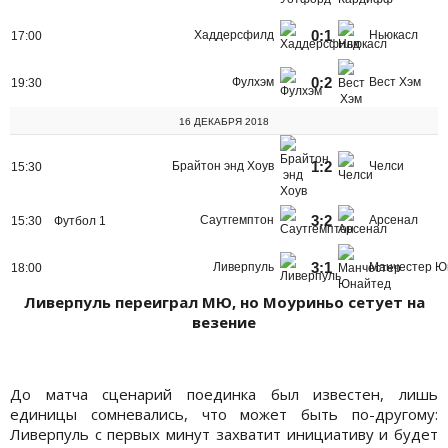
0:1
Хаддерсфилд
Ньюкасл
17:00
0:2
Фулхэм
Вест Хэм
19:30
16 ДЕКАБРЯ 2018
1:2
Брайтон энд Хоув
Челси
15:30
3:2
Саутгемптон
Арсенал
15:30
Футбол 1
3:1
Ливерпуль
Манчестер Ю
18:00
Ливерпуль переиграл МЮ, но Моуриньо сетует на
везение
До матча сценарий поединка был известен, лишь
единицы сомневались, что может быть по-другому:
Ливерпуль с первых минут захватит инициативу и будет