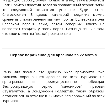
Маурицио Сарри должен поработать над этим моментом.
Если Брайтон простил Челси за проваленный второй тайм,
то следующий коллектив уже не будет столь
благосклонен. В целом, сценарий поединка можно
сравнить с проигранным матчем против Вулверхэмптона:
неплохой первый тайм, затем соперник ничего не
позволяет создать у своих ворот. Разница лишь в том,
что свои моменты "волки" реализовали.
Первое поражение для Арсенала за 22 матча
Рано или поздно это должно было произойти. Уже
слишком хорошо шел Арсенал во всех турнирах, не
проигрывая и преимущественно побеждая.
Беспроигрышную серию "канониров" прервал
Саутгемптон, а лондонский коллектив, таким образом,
остановился на отметке в 22 матча без поражений во всех
турнирах.