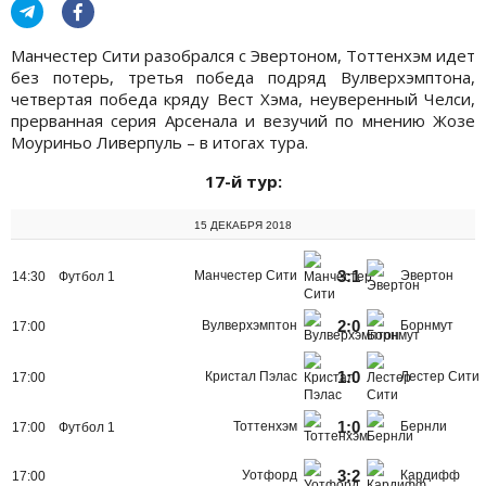
Манчестер Сити разобрался с Эвертоном, Тоттенхэм идет
без потерь, третья победа подряд Вулверхэмптона,
четвертая победа кряду Вест Хэма, неуверенный Челси,
прерванная серия Арсенала и везучий по мнению Жозе
Моуриньо Ливерпуль – в итогах тура.
17-й тур:
15 ДЕКАБРЯ 2018
3:1
Манчестер Сити
Эвертон
14:30
Футбол 1
2:0
Вулверхэмптон
Борнмут
17:00
1:0
Кристал Пэлас
Лестер Сити
17:00
1:0
Тоттенхэм
Бернли
17:00
Футбол 1
3:2
Уотфорд
Кардифф
17:00