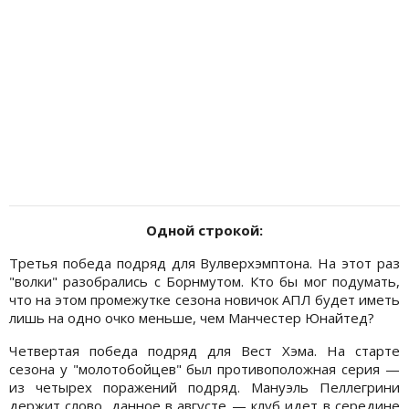
Одной строкой:
Третья победа подряд для Вулверхэмптона. На этот раз
"волки" разобрались с Борнмутом. Кто бы мог подумать,
что на этом промежутке сезона новичок АПЛ будет иметь
лишь на одно очко меньше, чем Манчестер Юнайтед?
Четвертая победа подряд для Вест Хэма. На старте
сезона у "молотобойцев" был противоположная серия —
из четырех поражений подряд. Мануэль Пеллегрини
держит слово, данное в августе — клуб идет в середине