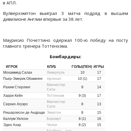
в АПЛ.
Вулверхэмптон выиграл 3 матча подряд в высшем
дивизионе Англии впервые за 38 лет.
Маурисио Почеттино одержал 100-ю победу на посту
главного тренера Тоттенхэма.
Бомбардиры:
ИГРОК
КЛУБ
ГОЛЫ(ПЕН)
ИГРЫ
Мохаммед Салах
Ливерпуль
10
17
Пьер-Эмерик Обамеянг
Арсенал
10 (1)
17
Манчестер
Рахим Стерлинг
9
14
Сити
Харри Кейн
Тоттенхэм
9 (3)
17
Манчестер
Серхио Агуэро
8
13
Сити
Ришарлисон де Андраде
Эвертон
8
15
Каллум Уилсон
Борнмут
8 (1)
16
Эден Азар
Челси
8 (2)
15