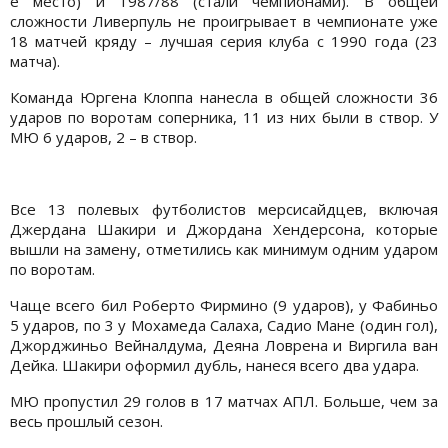
е место) и 1987/88 (стали чемпионами). В общей
сложности Ливерпуль не проигрывает в чемпионате уже
18 матчей кряду – лучшая серия клуба с 1990 года (23
матча).
Команда Юргена Клоппа нанесла в общей сложности 36
ударов по воротам соперника, 11 из них были в створ. У
МЮ 6 ударов, 2 – в створ.
Все 13 полевых футболистов мерсисайдцев, включая
Джердана Шакири и Джордана Хендерсона, которые
вышли на замену, отметились как минимум одним ударом
по воротам.
Чаще всего бил Роберто Фирмино (9 ударов), у Фабиньо
5 ударов, по 3 у Мохамеда Салаха, Садио Мане (один гол),
Джорджиньо Вейналдума, Деяна Ловрена и Виргила ван
Дейка. Шакири оформил дубль, нанеся всего два удара.
МЮ пропустил 29 голов в 17 матчах АПЛ. Больше, чем за
весь прошлый сезон.