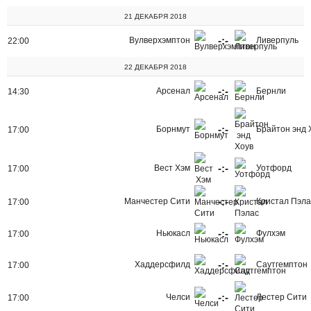
21 ДЕКАБРЯ 2018
-:-
Вулверхэмптон
Ливерпуль
22:00
22 ДЕКАБРЯ 2018
-:-
Арсенал
Бернли
14:30
-:-
Борнмут
Брайтон энд 
17:00
-:-
Вест Хэм
Уотфорд
17:00
-:-
Манчестер Сити
Кристал Пэла
17:00
-:-
Ньюкасл
Фулхэм
17:00
-:-
Хаддерсфилд
Саутгемптон
17:00
-:-
Челси
Лестер Сити
17:00