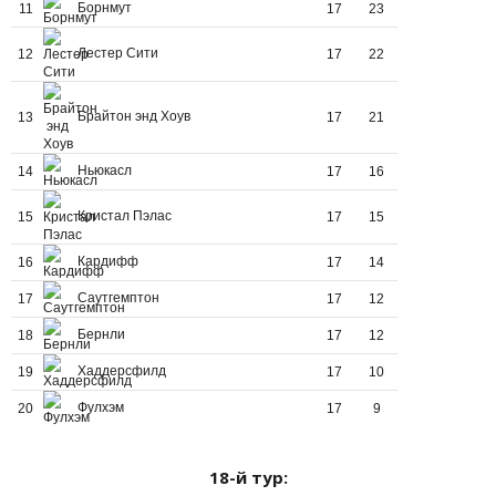
Борнмут
11
17
23
Лестер Сити
12
17
22
Брайтон энд Хоув
13
17
21
Ньюкасл
14
17
16
Кристал Пэлас
15
17
15
Кардифф
16
17
14
Саутгемптон
17
17
12
Бернли
18
17
12
Хаддерсфилд
19
17
10
Фулхэм
20
17
9
18-й тур: