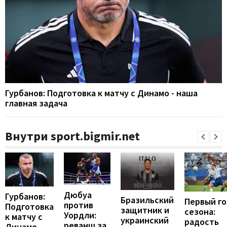
Гурбанов: Подготовка к матчу с Динамо - наша
главная задача
Внутри sport.bigmir.net
Дюбуа
Гурбанов:
Бразильский
Первый го
против
Подготовка
защитник и
сезона:
Уордли:
к матчу с
украинский
радость
реванш за
Динамо -