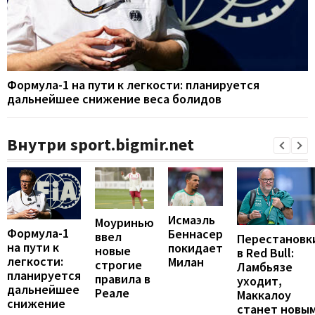
Формула-1 на пути к легкости: планируется
дальнейшее снижение веса болидов
Внутри sport.bigmir.net
Исмаэль
Моуринью
Формула-1
Беннасер
ввел
Перестановк
на пути к
покидает
новые
в Red Bull:
легкости:
Милан
строгие
Ламбьязе
планируется
правила в
уходит,
дальнейшее
Реале
Маккалоу
снижение
станет новы