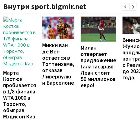
Внутри sport.bigmir.net
Винис
Микки ван
Жунио
Милан
де Вен
продл
отвергает
остается в
контр
предложение
Тоттенхэме,
с Реал
Галатасарая:
отказав
до 203
Леан стоит
Марта
Ливерпулю
года
50 миллионов
Костюк
и Барселоне
евро!
пробивается
в 1/8 финала
WTA 1000 в
Торонто,
обыграв
Мэдисон Киз