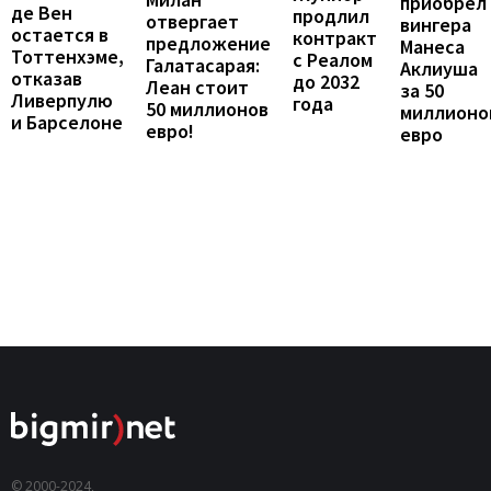
приобрел
де Вен
продлил
отвергает
вингера
остается в
контракт
предложение
Манеса
Тоттенхэме,
с Реалом
Галатасарая:
Аклиуша
отказав
до 2032
Леан стоит
за 50
Ливерпулю
года
50 миллионов
миллионо
и Барселоне
евро!
евро
© 2000-2024,