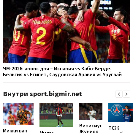
ЧМ-2026: анонс дня – Испания vs Кабо-Верде,
Бельгия vs Египет, Саудовская Аравия vs Уругвай
Внутри sport.bigmir.net
Винисиус
ПСЖ
Микки ван
Жуниор
Милан