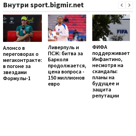
Внутри sport.bigmir.net
ФИФА
Ливерпуль и
Алонсо в
поддерживает
ПСЖ: битва за
переговорах о
Инфантино,
Барколя
мегаконтракте:
несмотря на
продолжается,
в погоне за
скандалы:
цена вопроса -
звездами
планы на
150 миллионов
Формулы-1
будущее и
евро
защита
репутации