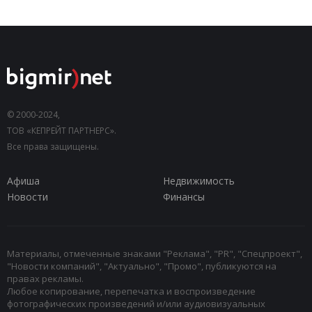
© 2000-2024,
ТОВ «КЕПРЕЙТ ПАРТНЕРС».
Все права защищены.
Афиша
Недвижимость
Новости
Финансы
Материалы, отмеченные знаками "Реклама", "PR", "Спецпроект",
"Новости компаний", "Актуально", "Промо", публикуются на
правах рекламы.
Любое копирование, перепечатка и воспроизведение
фотографических произведений и/или аудиовизуальных