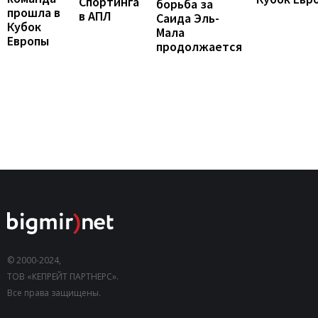
Спортинга
борьба за
прошла в
в АПЛ
Саида Эль-
Кубок
Мала
Европы
продолжается
© 2000-2024,
ТОВ «КЕПРЕЙТ ПАРТНЕРС».
Все права защищены.