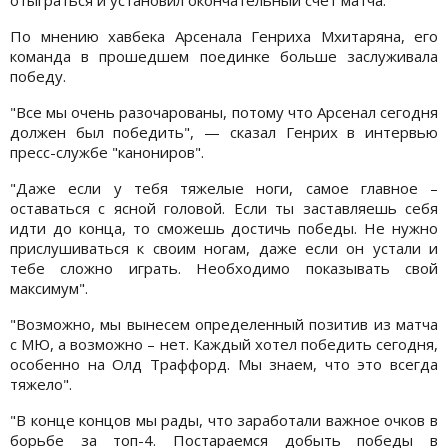
отыграться и установил окончательный счет матча.
По мнению хавбека Арсенала Генриха Мхитаряна, его
команда в прошедшем поединке больше заслуживала
победу.
"Все мы очень разочарованы, потому что Арсенал сегодня
должен был победить", — сказал Генрих в интервью
пресс-службе "канониров".
"Даже если у тебя тяжелые ноги, самое главное –
оставаться с ясной головой. Если ты заставляешь себя
идти до конца, то сможешь достичь победы. Не нужно
прислушиваться к своим ногам, даже если он устали и
тебе сложно играть. Необходимо показывать свой
максимум".
"Возможно, мы вынесем определенный позитив из матча
с МЮ, а возможно – нет. Каждый хотел победить сегодня,
особенно на Олд Траффорд. Мы знаем, что это всегда
тяжело".
"В конце концов мы рады, что заработали важное очков в
борьбе за топ-4. Постараемся добыть победы в