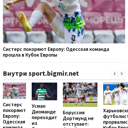
Систерс покоряют Европу: Одесская команда
прошла в Кубок Европы
Внутри sport.bigmir.net
Систерс
Усман
покоряют
Харьковск
Диоманде
Боруссия
Европу:
футболис
переходит
Дортмунд не
Одесская
прорвалис
из
отступает:
команда
Кубок Евр