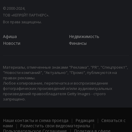
© 2000-2024,
ТОВ «КЕПРЕЙТ ПАРТНЕРС».
Все права защищены.
Афиша
Недвижимость
Новости
Финансы
Материалы, отмеченные знаками "Реклама", "PR", "Спецпроект",
"Новости компаний", "Актуально", "Промо", публикуются на
правах рекламы.
Любое копирование, перепечатка и воспроизведение
фотографических произведений и/или аудиовизуальных
произведений правообладателя Getty Images - строго
запрещено.
Наши контакты и схема проезда
|
Редакция
|
Связаться с
нами
|
Разместить свои видеоматериалы
|
Пользовательское Соглашение
|
Политика в сфере