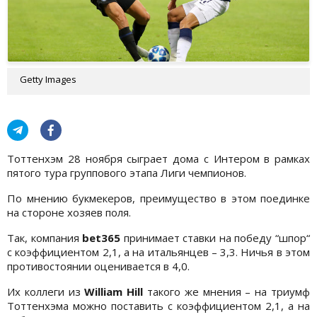
Getty Images
Тоттенхэм 28 ноября сыграет дома с Интером в рамках
пятого тура группового этапа Лиги чемпионов.
По мнению букмекеров, преимущество в этом поединке
на стороне хозяев поля.
Так, компания
bet365
принимает ставки на победу “шпор“
с коэффициентом 2,1, а на итальянцев – 3,3. Ничья в этом
противостоянии оценивается в 4,0.
Их коллеги из
William Hill
такого же мнения – на триумф
Тоттенхэма можно поставить с коэффициентом 2,1, а на