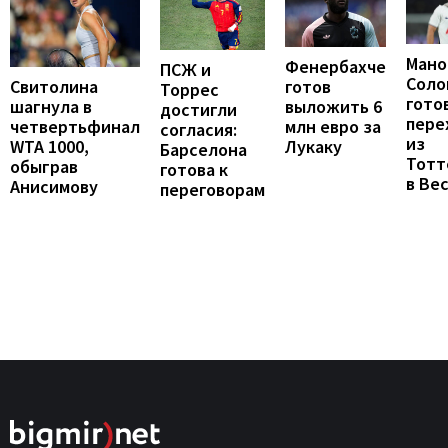
Мано
Фенербахче
ПСЖ и
Соло
готов
Свитолина
Торрес
гото
выложить 6
шагнула в
достигли
пере
млн евро за
четвертьфинал
согласия:
из
Лукаку
WTA 1000,
Барселона
Тотт
обыграв
готова к
в Ве
Анисимову
переговорам