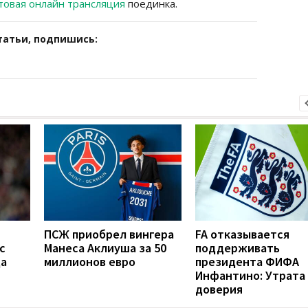
товая онлайн трансляция
поединка.
татьи, подпишись:
ПСЖ приобрел вингера
FA отказывается
с
Манеса Аклиуша за 50
поддерживать
да
миллионов евро
президента ФИФА
Инфантино: Утрата
доверия