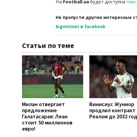
На
Football.ua
будет доступна
текс
Не пропусти другие интересные с
bigmir)net в facebook
Статьи по теме
Милан отвергает
Винисиус Жуниор
предложение
продлил контракт 
Галатасарая: Леан
Реалом до 2032 го
стоит 50 миллионов
евро!