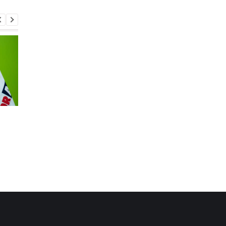
Реал Мадрид рискует
Паркер готов вернут
потерять Родри:
на ринг: планы и
Барселона вступает в
потенциальные
игру
соперники