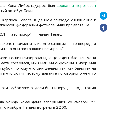
ала Копа Либертадорес был
сорван и перенесен
ный автобус Боки.
 Карлоса Тевеса, в данном эпизоде отношение к
иканской федерации футбола было предвзятым.
ОЛ — это позор", — начал Тевес.
 захочет применить ко мне санкции — то вперед, я
ице, а они заставляли нас играть".
оки госпитализированы, еще один блевал, меня
ы матч состоялся, мы были бы обречены. Ривер был
 кубок, потому что они делали так, как было им на
ть что хотят, потому давайте поговорим о чем-то
Боки, кубок уже отдали бы Риверу", — подытожил
ла между командами завершился со счетом 2:2.
-го ноября. Начало встречи в 22:00.