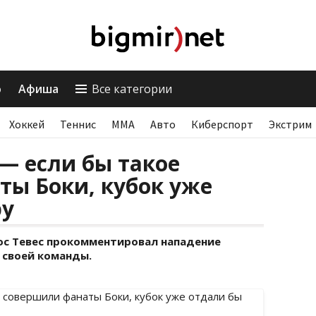
о
Афиша
Все категории
Хоккей
Теннис
ММА
Авто
Киберспорт
Экстрим
 — если бы такое
ы Боки, кубок уже
ру
ос Тевес прокомментировал нападение
 своей команды.