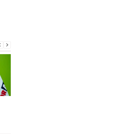
Реал Мадрид рискует
Паркер готов вернут
потерять Родри:
на ринг: планы и
Барселона вступает в
потенциальные
игру
соперники