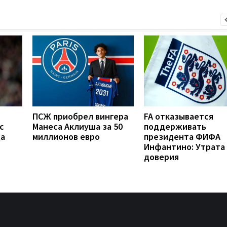
ПСЖ приобрел вингера
FA отказывается
с
Манеса Аклиуша за 50
поддерживать
да
миллионов евро
президента ФИФА
Инфантино: Утрата
доверия