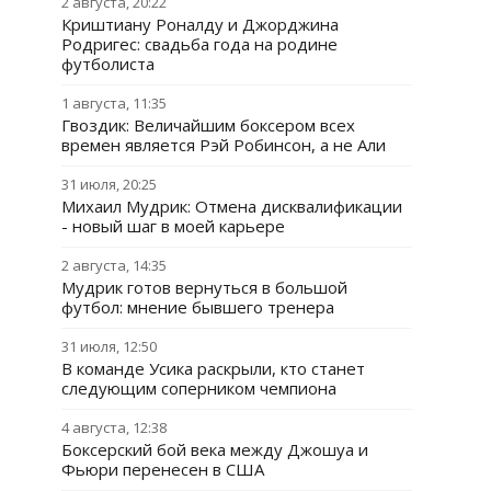
2 августа, 20:22
Криштиану Роналду и Джорджина
Родригес: свадьба года на родине
футболиста
1 августа, 11:35
Гвоздик: Величайшим боксером всех
времен является Рэй Робинсон, а не Али
31 июля, 20:25
Михаил Мудрик: Отмена дисквалификации
- новый шаг в моей карьере
2 августа, 14:35
Мудрик готов вернуться в большой
футбол: мнение бывшего тренера
31 июля, 12:50
В команде Усика раскрыли, кто станет
следующим соперником чемпиона
4 августа, 12:38
Боксерский бой века между Джошуа и
Фьюри перенесен в США