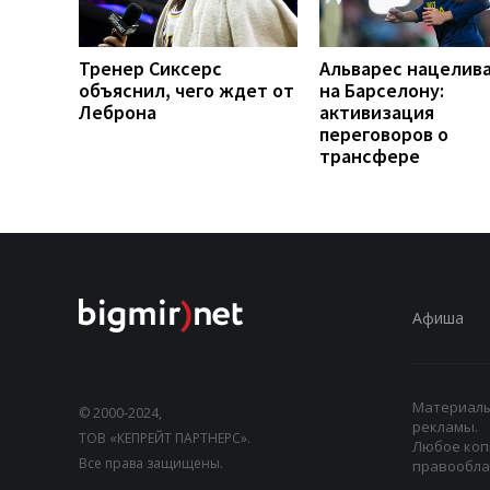
Тренер Сиксерс
Альварес нацелив
объяснил, чего ждет от
на Барселону:
Леброна
активизация
переговоров о
трансфере
Афиша
Материалы,
© 2000-2024,
рекламы.
ТОВ «КЕПРЕЙТ ПАРТНЕРС».
Любое коп
Все права защищены.
правооблад