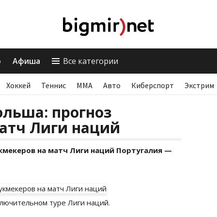
о
Афиша
Все категории
Хоккей
Теннис
ММА
Авто
Киберспорт
Экстрим
ольша: прогноз
атч Лиги наций
мекеров на матч Лиги наций Португалия —
ключительном туре Лиги наций.