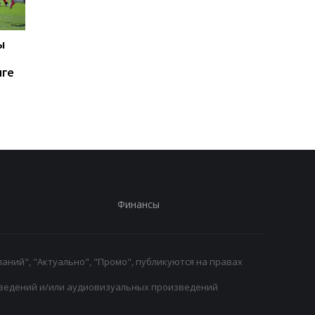
ы
Реал готовит 125-
Костюк: Динамо гот
миллионный трансфер
к сложным матчам с
иге
Яна Дьоманде из
Карабахом
Лейпцига
Финансы
аний", "Актуально", "Промо", публикуются на правах
ведений и/или аудиовизуальных произведений