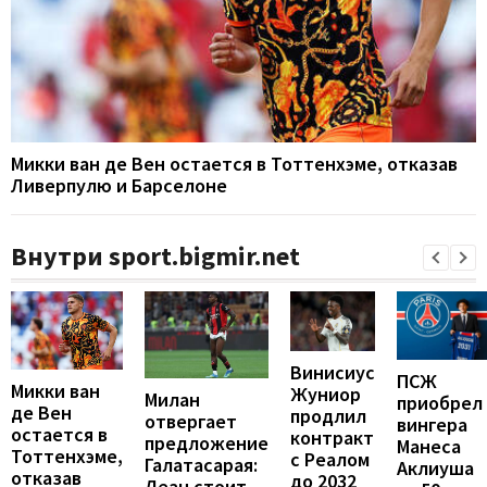
Микки ван де Вен остается в Тоттенхэме, отказав
Ливерпулю и Барселоне
Внутри sport.bigmir.net
Винисиус
ПСЖ
Микки ван
Жуниор
Милан
приобрел
де Вен
продлил
отвергает
вингера
остается в
контракт
предложение
Манеса
Тоттенхэме,
с Реалом
Галатасарая:
Аклиуша
отказав
до 2032
Леан стоит