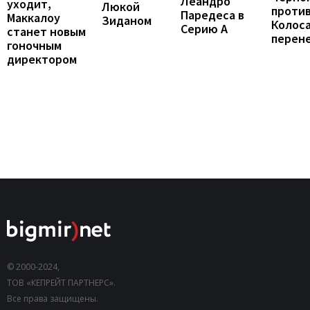
Леандро
уходит,
Люкой
проти
Паредеса в
Маккалоу
Зиданом
Колос
Серию А
станет новым
перен
гоночным
директором
© 2000-2024,
ТОВ «КЕПРЕЙТ ПАРТНЕРС».
Все права защищены.