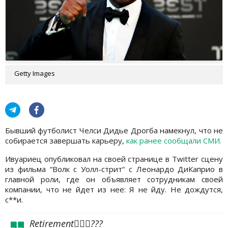
Getty Images
Бывший футболист Челси Дидье Дрогба намекнул, что не
собирается завершать карьеру,
как ранее сообщали СМИ.
Ивуариец опубликовал на своей странице в Twitter сцену
из фильма “Волк с Уолл-стрит“ с Леонардо ДиКаприо в
главной роли, где он объявляет сотрудникам своей
компании, что не йдет из нее: Я не йду. Не дождутся,
с**и.
Retirement🤷🏾‍♂️???