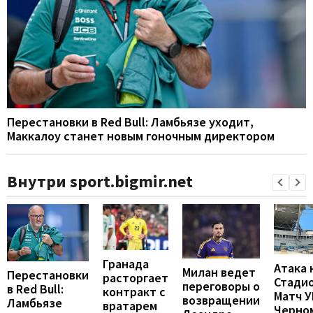
Перестановки в Red Bull: Ламбьязе уходит,
Маккалоу станет новым гоночным директором
Внутри sport.bigmir.net
Гранада
Атака 
Милан ведет
Перестановки
расторгает
Стадио
переговоры о
в Red Bull:
контракт с
Матч 
возвращении
Ламбьязе
вратарем
Черно