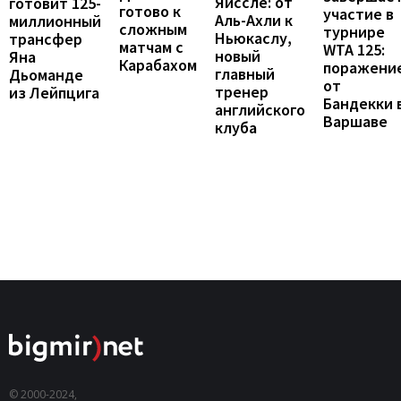
Яйссле: от
готовит 125-
готово к
участие в
Аль-Ахли к
миллионный
сложным
турнире
Ньюкаслу,
трансфер
матчам с
WTA 125:
новый
Яна
Карабахом
поражени
главный
Дьоманде
от
тренер
из Лейпцига
Бандекки 
английского
Варшаве
клуба
© 2000-2024,