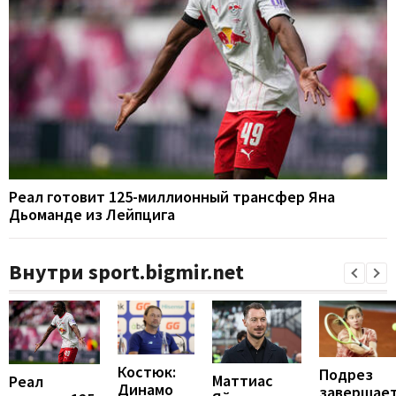
Реал готовит 125-миллионный трансфер Яна
Дьоманде из Лейпцига
Внутри sport.bigmir.net
Костюк:
Подрез
Маттиас
Реал
Динамо
завершае