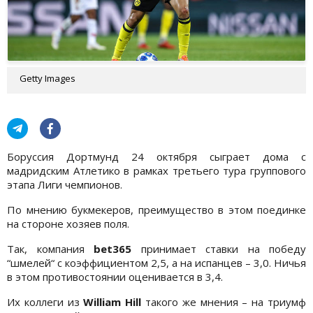
Getty Images
Боруссия Дортмунд 24 октября сыграет дома с
мадридским Атлетико в рамках третьего тура группового
этапа Лиги чемпионов.
По мнению букмекеров, преимущество в этом поединке
на стороне хозяев поля.
Так, компания
bet365
принимает ставки на победу
“шмелей“ с коэффициентом 2,5, а на испанцев – 3,0. Ничья
в этом противостоянии оценивается в 3,4.
Их коллеги из
William Hill
такого же мнения – на триумф