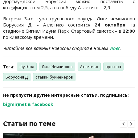
дортмундской Боруссии можно поставить с
коэффициентом 2,5, а на победу Атлетико – 2,9.
Встреча 3-го тура группового раунда Лиги чемпионов
Боруссия Д – Атлетико состоится
24 октября
на
стадионе Сигнал Идуна Парк. Стартовый свисток – в
22:00
по киевскому времени.
Читайте все важные новости спорта в нашем
Viber
.
Теги:
футбол
Лига Чемпионов
Атлетико
прогноз
Боруссия Д
ставки букмекеров
Не пропусти другие интересные статьи, подпишись:
bigmir)net в facebook
Статьи по теме