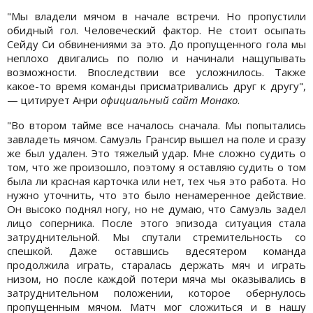
"Мы владели мячом в начале встречи. Но пропустили
обидный гол. Человеческий фактор. Не стоит осыпать
Сейду Си обвинениями за это. До пропущенного гола мы
неплохо двигались по полю и начинали нащупывать
возможности. Впоследствии все усложнилось. Также
какое-то время команды присматривались друг к другу",
— цитирует Анри
официальный сайт Монако
.
"Во втором тайме все началось сначала. Мы попытались
завладеть мячом. Самуэль Грансир вышел на поле и сразу
же был удален. Это тяжелый удар. Мне сложно судить о
том, что же произошло, поэтому я оставляю судить о том
была ли красная карточка или нет, тех чья это работа. Но
нужно уточнить, что это было ненамеренное действие.
Он высоко поднял ногу, но не думаю, что Самуэль задел
лицо соперника. После этого эпизода ситуация стала
затруднительной. Мы спутали стремительность со
спешкой. Даже оставшись вдесятером команда
продолжила играть, старалась держать мяч и играть
низом, но после каждой потери мяча мы оказывались в
затруднительном положении, которое обернулось
пропущенным мячом. Матч мог сложиться и в нашу