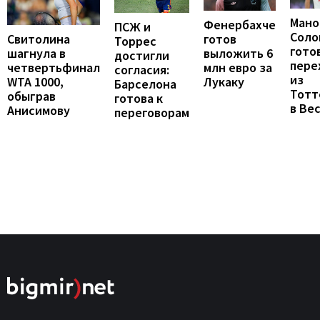
Мано
Фенербахче
ПСЖ и
Соло
готов
Свитолина
Торрес
гото
выложить 6
шагнула в
достигли
пере
млн евро за
четвертьфинал
согласия:
из
Лукаку
WTA 1000,
Барселона
Тотт
обыграв
готова к
в Ве
Анисимову
переговорам