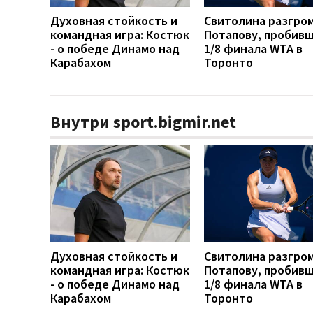
Духовная стойкость и
Свитолина разгро
командная игра: Костюк
Потапову, пробивш
- о победе Динамо над
1/8 финала WTA в
Карабахом
Торонто
Внутри sport.bigmir.net
Духовная стойкость и
Свитолина разгро
командная игра: Костюк
Потапову, пробивш
- о победе Динамо над
1/8 финала WTA в
Карабахом
Торонто