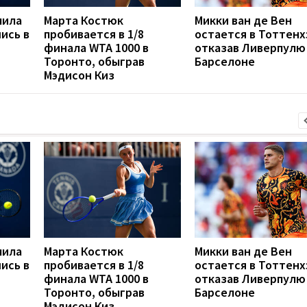
мила
Марта Костюк
Микки ван де Вен
ись в
пробивается в 1/8
остается в Тоттенх
финала WTA 1000 в
отказав Ливерпулю
Торонто, обыграв
Барселоне
Мэдисон Киз
мила
Марта Костюк
Микки ван де Вен
ись в
пробивается в 1/8
остается в Тоттенх
финала WTA 1000 в
отказав Ливерпулю
Торонто, обыграв
Барселоне
Мэдисон Киз