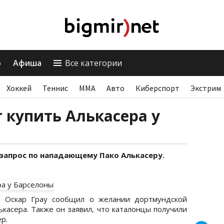
о
Афиша
Все категории
Хоккей
Теннис
ММА
Авто
Киберспорт
Экстрим
т купить Алькасера у
апрос по нападающему Пако Алькасеру.
ы Оскар Грау сообщил о желании дортмундской
касера. Также он заявил, что каталонцы получили
р.