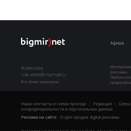
Афиша
Материалы,
© 2000-2024,
рекламы.
ТОВ «КЕПРЕЙТ ПАРТНЕРС».
Любое коп
Все права защищены.
правооблад
Наши контакты и схема проезда
|
Редакция
|
Связа
конфиденциальности и персональных данных
Реклама на сайте:
Отдел продаж digital рекламы