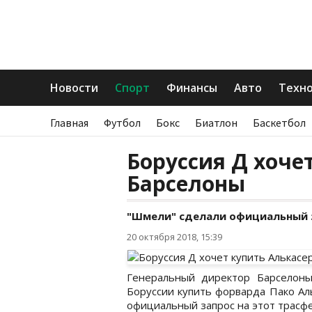
Новости
Спорт
Финансы
Авто
Техн
Главная
Футбол
Бокс
Биатлон
Баскетбол
Боруссия Д хоче
Барселоны
"Шмели" сделали официальный з
20 октября 2018, 15:39
Генеральный директор Барселон
Боруссии купить форварда Пако Аль
официальный запрос на этот трасфе