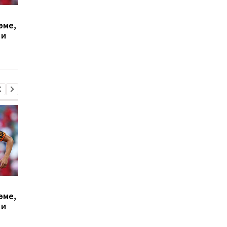
Милан отвергает
Винисиус Жуниор
эме,
предложение
продлил контракт с
 и
Галатасарая: Леан
Реалом до 2032 года
стоит 50 миллионов
евро!
Милан отвергает
Винисиус Жуниор
эме,
предложение
продлил контракт с
 и
Галатасарая: Леан
Реалом до 2032 года
стоит 50 миллионов
евро!