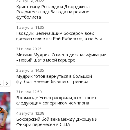
2 августа, 20:22
Криштиану Роналду и Джорджина
Родригес: свадьба года на родине
футболиста
1 августа, 11:35
Гвоздик: Величайшим боксером всех
времен является Рэй Робинсон, а не Али
31 июля, 20:25
Михаил Мудрик: Отмена дисквалификации
- новый шаг в моей карьере
2 августа, 14:35
Мудрик готов вернуться в большой
футбол: мнение бывшего тренера
31 июля, 12:50
В команде Усика раскрыли, кто станет
следующим соперником чемпиона
4 августа, 12:38
Боксерский бой века между Джошуа и
Фьюри перенесен в США