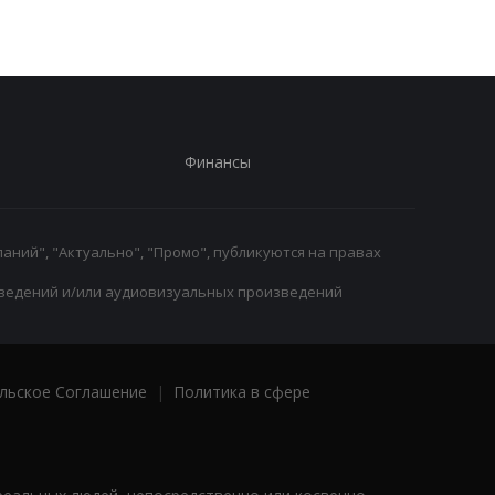
Финансы
аний", "Актуально", "Промо", публикуются на правах
ведений и/или аудиовизуальных произведений
льское Соглашение
|
Политика в сфере