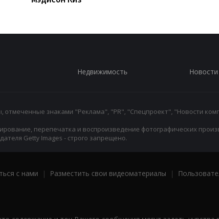
Недвижимость
Новости
 отмеченные знаками "Реклама", "PR", "Спецпроект", "Новости комп
ирование, перепечатка и воспроизведение фотографических произ
ателя Getty Images - строго запрещено.
ться с нами
|
Разместить свои видеоматериалы
|
Пользовате