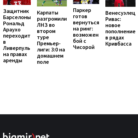
Паркер
Защитник
Карпаты
Венесуэлец
готов
Барселоны
разгромили
Ривас:
вернуться
Рональд
ЛНЗ во
новое
на ринг:
Араухо
втором
пополнение
возможен
переходит
туре
в рядах
бой с
в
Премьер-
Кривбасса
Чисорой
Ливерпуль
лиги: 3:0 на
на правах
домашнем
аренды
поле