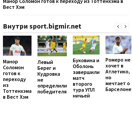
Манор Соломон готов к переходу из Тоттенхэма в
Вест Хэм
Внутри sport.bigmir.net
Ромеро не
Буковина и
Манор
Левый
хочет в
Оболонь
Соломон
Берег и
Атлетико,
завершили
готов к
Кудровка
но
матч
переходу
не
мечтает о
второго
из
определили
Барселоне
тура УПЛ
Тоттенхэма
победителя
ничьей
в Вест Хэм