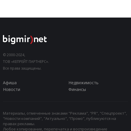
© 2000-2024,
ТОВ «КЕПРЕЙТ ПАРТНЕРС».
Все права защищены.
Афиша
Недвижимость
Новости
Финансы
Материалы, отмеченные знаками "Реклама", "PR", "Спецпроект",
"Новости компаний", "Актуально", "Промо", публикуются на
правах рекламы.
Любое копирование, перепечатка и воспроизведение