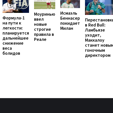
Исмаэль
Моуринью
Формула-1
Беннасер
ввел
Перестановк
на пути к
покидает
новые
в Red Bull:
легкости:
Милан
строгие
Ламбьязе
планируется
правила в
уходит,
дальнейшее
Реале
Маккалоу
снижение
станет новы
веса
гоночным
болидов
директором