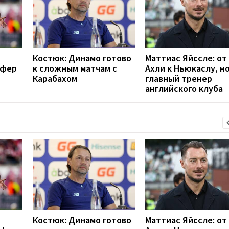
Костюк: Динамо готово
Маттиас Яйссле: от
сфер
к сложным матчам с
Ахли к Ньюкаслу, н
Карабахом
главный тренер
английского клуба
Костюк: Динамо готово
Маттиас Яйссле: от