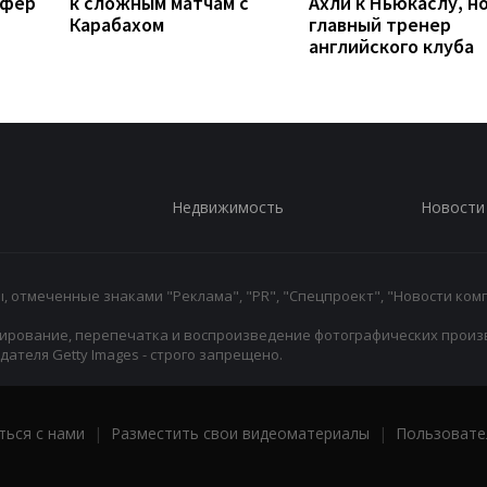
сфер
к сложным матчам с
Ахли к Ньюкаслу, н
Карабахом
главный тренер
английского клуба
Недвижимость
Новости
 отмеченные знаками "Реклама", "PR", "Спецпроект", "Новости комп
ирование, перепечатка и воспроизведение фотографических произ
ателя Getty Images - строго запрещено.
ться с нами
|
Разместить свои видеоматериалы
|
Пользовате