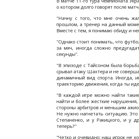
В матче 11-го тура чемпионата Укр
о котором долго говорят после матч
"Начну с того, что мне очень жал
прошлом, а тренер на данный момен
Вместе с тем, я понимаю обиду и 
"Однако стоит понимать, что футбо
за мяч, иногда сложно предугада
секунды".
"В эпизоде с Тайсоном была борьб
срывал атаку Шахтера и не соверш
динамичный вид спорта. Иногда, и
траекторию движения, когда ты иде
"В каждой игре можно найти таки
найти и более жесткие нарушения,
стороны арбитров и меньшим ажиот
Не нужно нагнетать ситуацию. Это
Степаненко, и у Ракицкого, и у д
теперь?"
"Четко и очевидно: наш игрок не хо