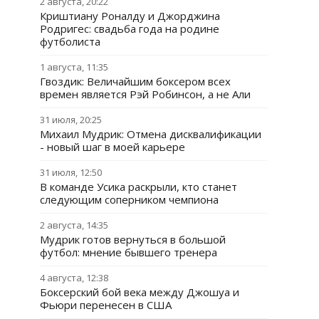
2 августа, 20:22
Криштиану Роналду и Джорджина
Родригес: свадьба года на родине
футболиста
1 августа, 11:35
Гвоздик: Величайшим боксером всех
времен является Рэй Робинсон, а не Али
31 июля, 20:25
Михаил Мудрик: Отмена дисквалификации
- новый шаг в моей карьере
31 июля, 12:50
В команде Усика раскрыли, кто станет
следующим соперником чемпиона
2 августа, 14:35
Мудрик готов вернуться в большой
футбол: мнение бывшего тренера
4 августа, 12:38
Боксерский бой века между Джошуа и
Фьюри перенесен в США