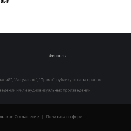
овый
участие в турнире WTA
Челси: Алонсо радуе
125: поражение от
восторг и поддержк
Бандекки в Варшаве
Финансы
аний", "Актуально", "Промо", публикуются на правах
ведений и/или аудиовизуальных произведений
льское Соглашение
|
Политика в сфере