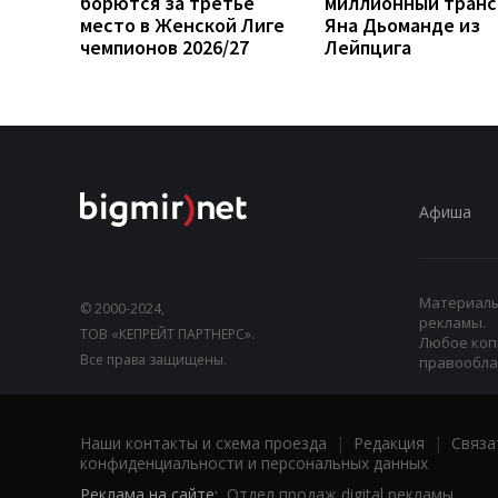
борются за третье
миллионный тран
место в Женской Лиге
Яна Дьоманде из
чемпионов 2026/27
Лейпцига
Афиша
Материалы,
© 2000-2024,
рекламы.
ТОВ «КЕПРЕЙТ ПАРТНЕРС».
Любое коп
Все права защищены.
правооблад
Наши контакты и схема проезда
|
Редакция
|
Связа
конфиденциальности и персональных данных
Реклама на сайте:
Отдел продаж digital рекламы