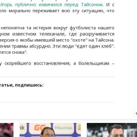
Игорь публично извинился перед Тайсоном
. И с
ело морально переживает всю эту ситуацию, что
непонятна та истерия вокруг футболиста нашего
дном известном телеканале, где раскручивается
ерсия о якобы имевшей место "охоте" на Тайсона.
нии травмы абсурдно. Эти люди "едят один хлеб".
ятся снова".
у скорейшего восстановления, а болельщикам –
татьи, подпишись: