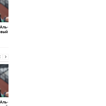
 Аль-
Подрез завершает
Возвращение Мудрик
овый
участие в турнире WTA
Челси: Алонсо радуе
125: поражение от
восторг и поддержк
Бандекки в Варшаве
 Аль-
Подрез завершает
Возвращение Мудрик