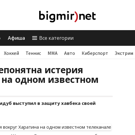
о
Афиша
Все категории
Хоккей
Теннис
ММА
Авто
Киберспорт
Экстрим
епонятна истерия
 на одном известном
идуб выступил в защиту хавбека своей