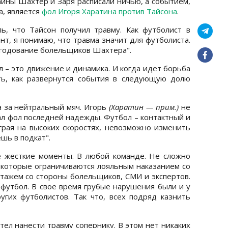
аины Шахтер и Заря расписали ничью, а событием,
а, является
фол Игоря Харатина против Тайсона
.
ь, что Тайсон получил травму. Как футболист в
т, я понимаю, что травма значит для футболиста.
негодование болельщиков Шахтера".
л – это движение и динамика. И когда идет борьба
ть, как развернутся события в следующую долю
а за нейтральный мяч. Игорь
(Харатин — прим.)
не
ал фол последней надежды. Футбол – контактный и
грая на высоких скоростях, невозможно изменить
шь в подкат".
е жесткие моменты. В любой команде. Не сложно
 которые ограничиваются лояльным наказанием со
ажем со стороны болельщиков, СМИ и экспертов.
 футбол. В свое время грубые нарушения были и у
ругих футболистов. Так что, всех подряд казнить
тел нанести травму сопернику. В этом нет никаких