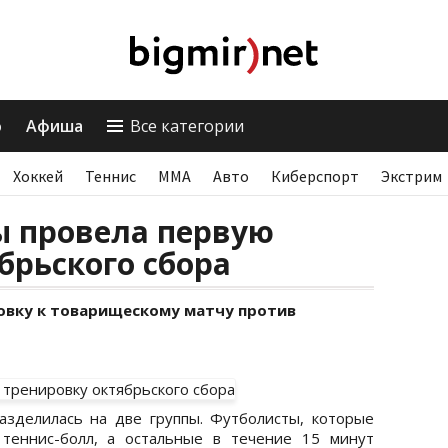
о
Афиша
Все категории
Хоккей
Теннис
ММА
Авто
Киберспорт
Экстрим
ы провела первую
брьского сбора
овку к товарищескому матчу против
зделилась на две группы. Футболисты, которые
 теннис-болл, а остальные в течение 15 минут