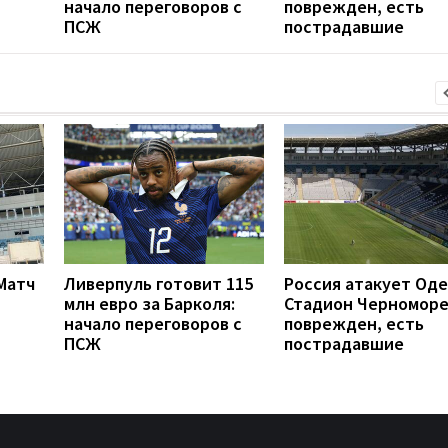
начало переговоров с
поврежден, есть
ПСЖ
пострадавшие
 Матч
Ливерпуль готовит 115
Россия атакует Оде
млн евро за Барколя:
Стадион Черномор
начало переговоров с
поврежден, есть
ПСЖ
пострадавшие