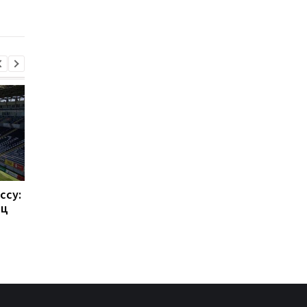
Пэлас
переход на 70
миллионов евро
ссу:
Такехиро Томиясу: из
Барселона привлека
ец
Арсенала в Кристал
Родри: Трансферны
Пэлас
переход на 70
миллионов евро