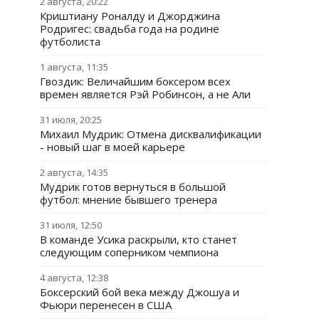
2 августа, 20:22
Криштиану Роналду и Джорджина
Родригес: свадьба года на родине
футболиста
1 августа, 11:35
Гвоздик: Величайшим боксером всех
времен является Рэй Робинсон, а не Али
31 июля, 20:25
Михаил Мудрик: Отмена дисквалификации
- новый шаг в моей карьере
2 августа, 14:35
Мудрик готов вернуться в большой
футбол: мнение бывшего тренера
31 июля, 12:50
В команде Усика раскрыли, кто станет
следующим соперником чемпиона
4 августа, 12:38
Боксерский бой века между Джошуа и
Фьюри перенесен в США