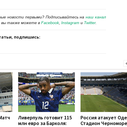
ные новости первыми?
Подписывайтесь на
наш канал
 вы также можете в
Facebook
,
Instagram
и
Twitter
.
татьи, подпишись:
 Матч
Ливерпуль готовит 115
Россия атакует Оде
млн евро за Барколя:
Стадион Черномор