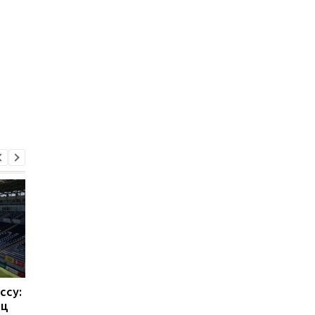
ссу:
Такехиро Томиясу: из
Барселона привлека
ец
Арсенала в Кристал
Родри: Трансферны