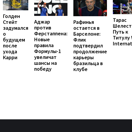
Голден
Тарас
Аджар
Рафинья
Стейт
Шелест
против
остается в
задумался
Путь к
Ферстаппена:
Барселоне:
о
Титулу
Новые
Флик
будущем
Internat
правила
подтвердил
после
Формулы-1
продолжение
ухода
увеличат
карьеры
Карри
шансы на
бразильца в
победу
клубе