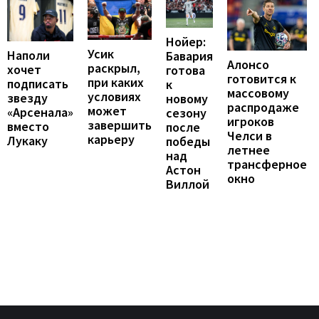
Нойер:
Усик
Наполи
Бавария
Алонсо
раскрыл,
хочет
готова
готовится к
при каких
подписать
к
массовому
условиях
звезду
новому
распродаже
может
«Арсенала»
сезону
игроков
завершить
вместо
после
Челси в
карьеру
Лукаку
победы
летнее
над
трансферное
Астон
окно
Виллой