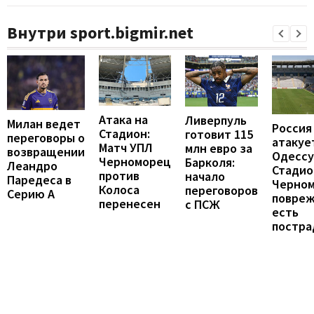
Внутри sport.bigmir.net
Атака на
Ливерпуль
Милан ведет
Россия
Стадион:
готовит 115
переговоры о
атакуе
Матч УПЛ
млн евро за
возвращении
Одессу
Черноморец
Барколя:
Леандро
Стадио
против
начало
Паредеса в
Черно
Колоса
переговоров
Серию А
повреж
перенесен
с ПСЖ
есть
постра