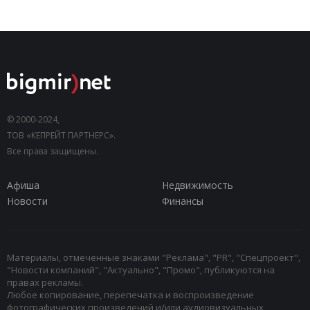
© 2000-2024,
ТОВ «КЕПРЕЙТ ПАРТНЕРС».
Все права защищены.
Афиша
Недвижимость
Новости
Финансы
Материалы, отмеченные знаками "Реклама", "PR", "Спецпроект",
"Новости компаний", "Актуально", "Промо", публикуются на
правах рекламы.
Любое копирование, перепечатка и воспроизведение
фотографических произведений и/или аудиовизуальных