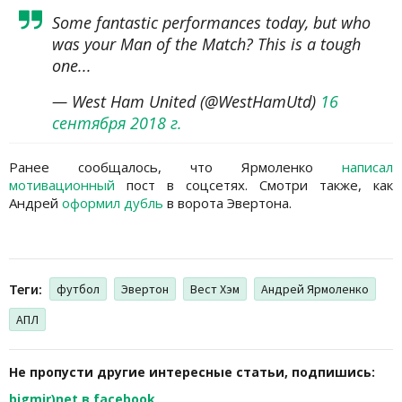
Some fantastic performances today, but who
was your Man of the Match? This is a tough
one...
— West Ham United (@WestHamUtd)
16
сентября 2018 г.
Ранее сообщалось, что Ярмоленко
написал
мотивационный
пост в соцсетях. Смотри также, как
Андрей
оформил дубль
в ворота Эвертона.
Теги:
футбол
Эвертон
Вест Хэм
Андрей Ярмоленко
АПЛ
Не пропусти другие интересные статьи, подпишись:
bigmir)net в facebook