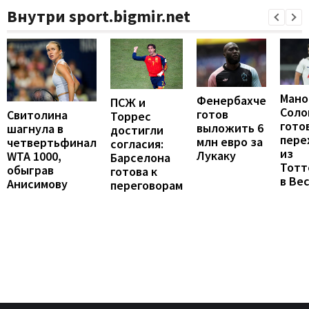
Внутри sport.bigmir.net
Мано
Фенербахче
ПСЖ и
Соло
готов
Свитолина
Торрес
гото
выложить 6
шагнула в
достигли
пере
млн евро за
четвертьфинал
согласия:
из
Лукаку
WTA 1000,
Барселона
Тотт
обыграв
готова к
в Ве
Анисимову
переговорам