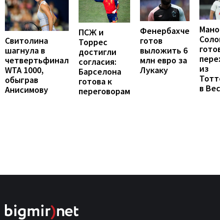
Мано
Фенербахче
ПСЖ и
Соло
готов
Свитолина
Торрес
гото
выложить 6
шагнула в
достигли
пере
млн евро за
четвертьфинал
согласия:
из
Лукаку
WTA 1000,
Барселона
Тотт
обыграв
готова к
в Ве
Анисимову
переговорам