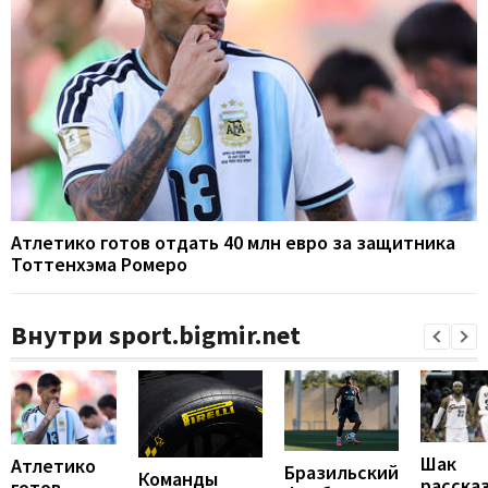
Атлетико готов отдать 40 млн евро за защитника
Тоттенхэма Ромеро
Внутри sport.bigmir.net
Шак
Атлетико
Бразильский
Команды
расска
готов