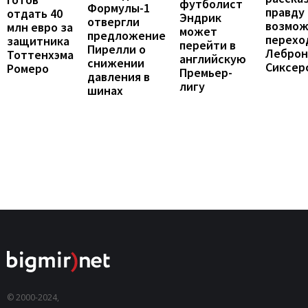
футболист
Формулы-1
правду
отдать 40
Эндрик
отвергли
возмо
млн евро за
может
предложение
перехо
защитника
перейти в
Пирелли о
Леброн
Тоттенхэма
английскую
снижении
Сиксер
Ромеро
Премьер-
давления в
лигу
шинах
© 2000-2024,