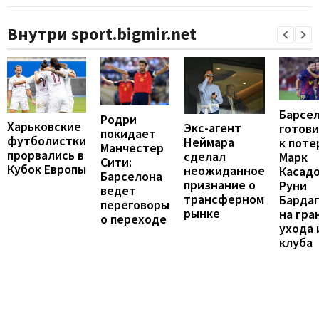
Внутри sport.bigmir.net
Барсе
Родри
Харьковские
Экс-агент
готови
покидает
футболистки
Неймара
к поте
Манчестер
прорвались в
сделал
Марк
Сити:
Кубок Европы
неожиданное
Касадо
Барселона
признание о
Руни
ведет
трансферном
Барда
переговоры
рынке
на гра
о переходе
ухода 
клуба