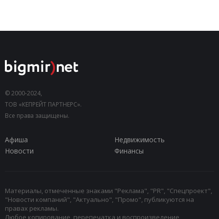
© 2000-2024,
ТОВ «КЕПРЕЙТ ПАРТНЕРС».
Все права защищены.
Афиша
Недвижимость
Новости
Финансы
Материалы, отмеченные знаками "Реклама", "PR", "Спецпроект",
"Новости компаний", "Актуально", "Промо", публикуются на
правах рекламы.
Любое копирование, перепечатка и воспроизведение