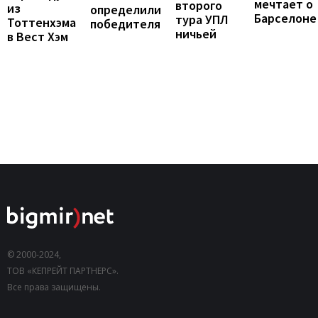
мечтает о
второго
из
определили
Барселоне
тура УПЛ
Тоттенхэма
победителя
ничьей
в Вест Хэм
© 2000-2024,
ТОВ «КЕПРЕЙТ ПАРТНЕРС».
Все права защищены.