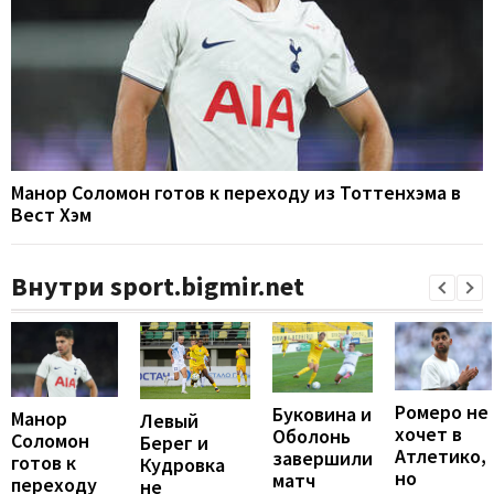
Манор Соломон готов к переходу из Тоттенхэма в
Вест Хэм
Внутри sport.bigmir.net
Ромеро не
Буковина и
Манор
Левый
хочет в
Оболонь
Соломон
Берег и
Атлетико,
завершили
готов к
Кудровка
но
матч
переходу
не