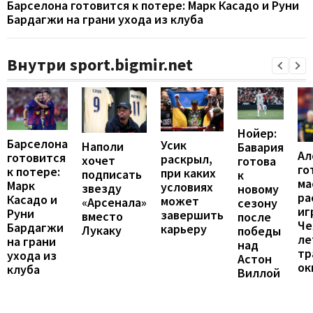
Барселона готовится к потере: Марк Касадо и Руни
Бардагжи на грани ухода из клуба
Внутри sport.bigmir.net
Нойер:
Барселона
Усик
Наполи
Бавария
Ал
готовится
раскрыл,
хочет
готова
го
к потере:
при каких
подписать
к
ма
Марк
условиях
звезду
новому
ра
Касадо и
может
«Арсенала»
сезону
иг
Руни
завершить
вместо
после
Че
Бардагжи
карьеру
Лукаку
победы
ле
на грани
над
тр
ухода из
Астон
ок
клуба
Виллой