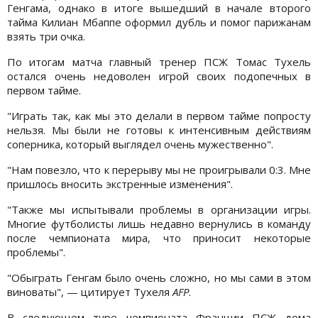
Генгама, однако в итоге вышедший в начале второго
тайма Килиан Мбаппе оформил дубль и помог парижанам
взять три очка.
По итогам матча главный тренер ПСЖ Томас Тухель
остался очень недоволен игрой своих подопечных в
первом тайме.
"Играть так, как мы это делали в первом тайме попросту
нельзя. Мы были не готовы к интенсивным действиям
соперника, который выглядел очень мужественно".
"Нам повезло, что к перерыву мы не проигрывали 0:3. Мне
пришлось вносить экстренные изменения".
"Также мы испытывали проблемы в организации игры.
Многие футболисты лишь недавно вернулись в команду
после чемпионата мира, что приносит некоторые
проблемы".
"Обыграть Генгам было очень сложно, но мы сами в этом
виноваты", — цитирует Тухеля
AFP
.
В следующем туре чемпионата Франции ПСЖ дома