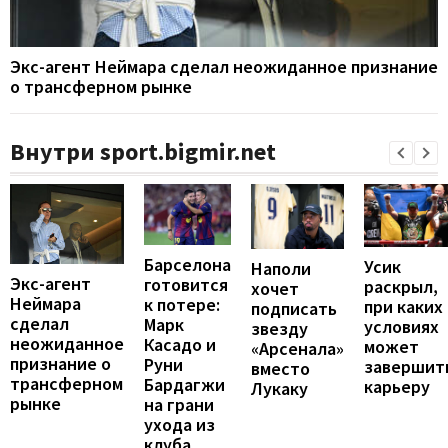
Экс-агент Неймара сделал неожиданное признание
о трансферном рынке
Внутри sport.bigmir.net
Барселона
Усик
Наполи
Экс-агент
готовится
раскрыл,
хочет
Неймара
к потере:
при каких
подписать
сделал
Марк
условиях
звезду
неожиданное
Касадо и
может
«Арсенала»
признание о
Руни
завершит
вместо
трансферном
Бардагжи
карьеру
Лукаку
рынке
на грани
ухода из
клуба