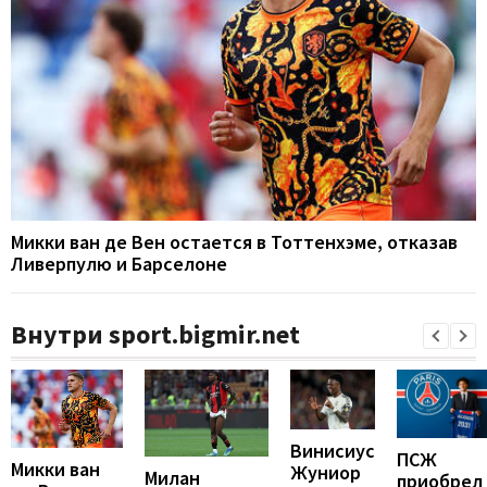
Микки ван де Вен остается в Тоттенхэме, отказав
Ливерпулю и Барселоне
Внутри sport.bigmir.net
Винисиус
ПСЖ
Микки ван
Жуниор
Милан
приобрел