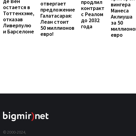
де Вен
продлил
отвергает
вингера
остается в
контракт
предложение
Манеса
Тоттенхэме,
с Реалом
Галатасарая:
Аклиуша
отказав
до 2032
Леан стоит
за 50
Ливерпулю
года
50 миллионов
миллионо
и Барселоне
евро!
евро
© 2000-2024,